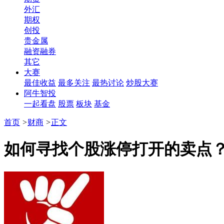
外汇
期权
创投
贵金属
融资融券
其它
大赛
最佳收益
最多关注
最热讨论
炒股大赛
阿牛智投
一起看盘
股票
板块
基金
首页
>
财商
>
正文
如何寻找个股涨停打开的卖点