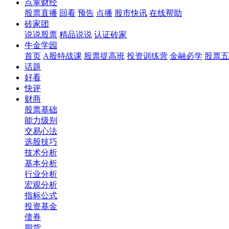
点掌财经
股票直播
回看
预告
点播
股市快讯
在线帮助
砖家团
说说股票
精品说说
认证砖家
牛金学园
首页
A股特战课
股票提高班
投资训练营
金融必学
股票五
话题
好看
快评
财商
股票基础
能力级别
交易心法
选股技巧
技术分析
基本分析
行业分析
宏观分析
指标公式
投资基金
债券
期货