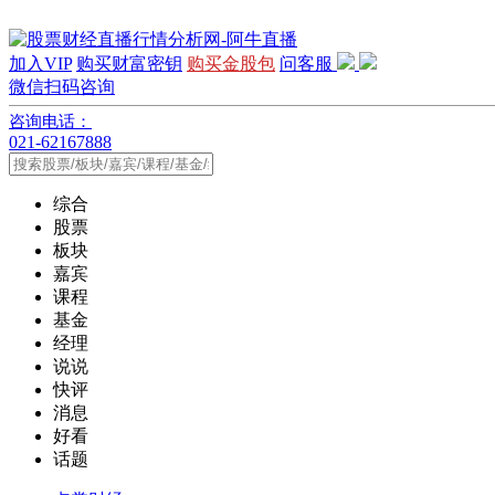
加入VIP
购买财富密钥
购买金股包
问客服
微信扫码咨询
咨询电话：
021-62167888
综合
股票
板块
嘉宾
课程
基金
经理
说说
快评
消息
好看
话题