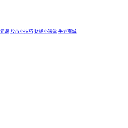
元课
股市小技巧
财经小课堂
牛券商城