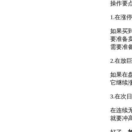
操作要
1.在涨
如果买
要准备
需要准
2.在放
如果在
它继续
3.在次
在连续
就要冲