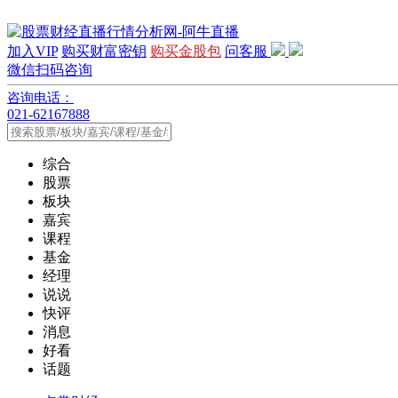
加入VIP
购买财富密钥
购买金股包
问客服
微信扫码咨询
咨询电话：
021-62167888
综合
股票
板块
嘉宾
课程
基金
经理
说说
快评
消息
好看
话题