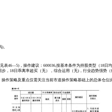
)。
行（见表46—5)，操作建议：600036,按基本条件为持股类型（
价同步，18日乖离率超买（无），综合运用（无)，行业趋势强势（
，操作策略及重点仅需关注当前市道操作策略基础上的总体仓位