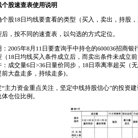
均线个股速查表使用说明
确个股18日均线要査看的类型（买入，卖出，持股，
型后，按不同的速査表，以勾选的方式定位。
：2005年8月11日要査询手中持仓的600036招商银
型（18日均线买入条件成立后，而卖出条件未成立前
：成交量6日>36日量价同步，18日乖离率超买（
提前大盘走多，持续走多)。
定“主力资金重点关注，坚定中线持股信心”的投资
总体仓位比例。