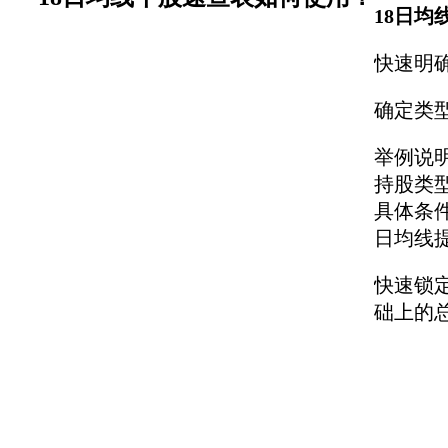
18日
快速明
确定类
举例说明
持股类
具体条件
日均线
快速锁
础上的