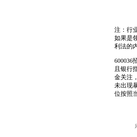
注：行
如果是
利法的
6000
且银行指
金关注
未出现
位按照