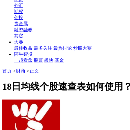
外汇
期权
创投
贵金属
融资融券
其它
大赛
最佳收益
最多关注
最热讨论
炒股大赛
阿牛智投
一起看盘
股票
板块
基金
首页
>
财商
>
正文
18日均线个股速查表如何使用