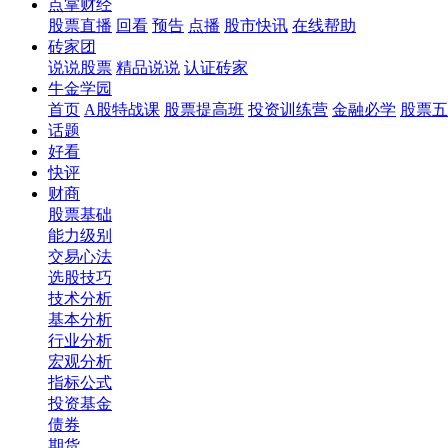
点掌财经
股票直播
回看
预告
点播
股市快讯
在线帮助
砖家团
说说股票
精品说说
认证砖家
牛金学园
首页
A股特战课
股票提高班
投资训练营
金融必学
股票五
话题
好看
快评
财商
股票基础
能力级别
交易心法
选股技巧
技术分析
基本分析
行业分析
宏观分析
指标公式
投资基金
债券
期货