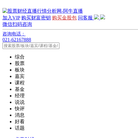
加入VIP
购买财富密钥
购买金股包
问客服
微信扫码咨询
咨询电话：
021-62167888
综合
股票
板块
嘉宾
课程
基金
经理
说说
快评
消息
好看
话题