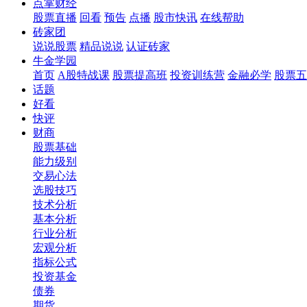
点掌财经
股票直播
回看
预告
点播
股市快讯
在线帮助
砖家团
说说股票
精品说说
认证砖家
牛金学园
首页
A股特战课
股票提高班
投资训练营
金融必学
股票五
话题
好看
快评
财商
股票基础
能力级别
交易心法
选股技巧
技术分析
基本分析
行业分析
宏观分析
指标公式
投资基金
债券
期货