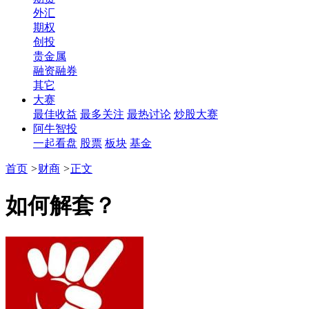
外汇
期权
创投
贵金属
融资融券
其它
大赛
最佳收益
最多关注
最热讨论
炒股大赛
阿牛智投
一起看盘
股票
板块
基金
首页
>
财商
>
正文
如何解套？