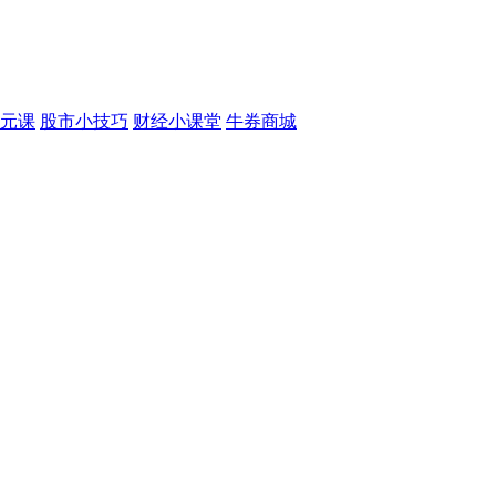
元课
股市小技巧
财经小课堂
牛券商城