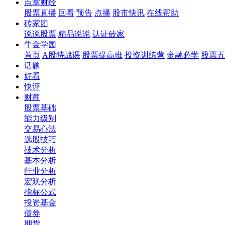
点掌财经
股票直播
回看
预告
点播
股市快讯
在线帮助
砖家团
说说股票
精品说说
认证砖家
牛金学园
首页
A股特战课
股票提高班
投资训练营
金融必学
股票五
话题
好看
快评
财商
股票基础
能力级别
交易心法
选股技巧
技术分析
基本分析
行业分析
宏观分析
指标公式
投资基金
债券
期货