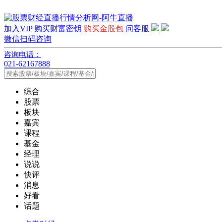
加入VIP
购买财富密钥
购买金股包
问客服
微信扫码咨询
咨询电话：
021-62167888
综合
股票
板块
嘉宾
课程
基金
经理
说说
快评
消息
好看
话题