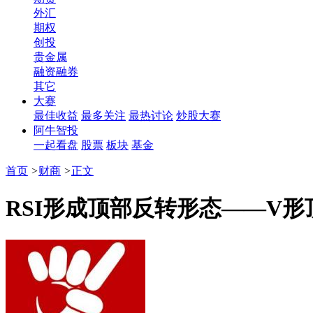
外汇
期权
创投
贵金属
融资融券
其它
大赛
最佳收益
最多关注
最热讨论
炒股大赛
阿牛智投
一起看盘
股票
板块
基金
首页
>
财商
>
正文
RSI形成顶部反转形态——V形