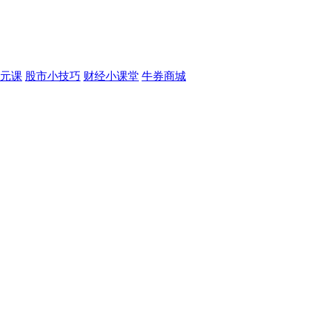
元课
股市小技巧
财经小课堂
牛券商城