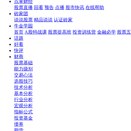
点掌财经
股票直播
回看
预告
点播
股市快讯
在线帮助
砖家团
说说股票
精品说说
认证砖家
牛金学园
首页
A股特战课
股票提高班
投资训练营
金融必学
股票五
话题
好看
快评
财商
股票基础
能力级别
交易心法
选股技巧
技术分析
基本分析
行业分析
宏观分析
指标公式
投资基金
债券
期货