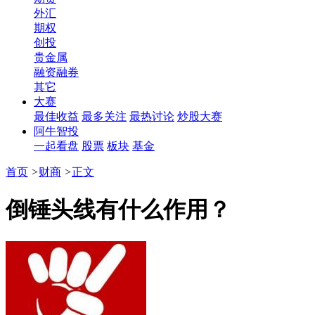
外汇
期权
创投
贵金属
融资融券
其它
大赛
最佳收益
最多关注
最热讨论
炒股大赛
阿牛智投
一起看盘
股票
板块
基金
首页
>
财商
>
正文
倒锤头线有什么作用？