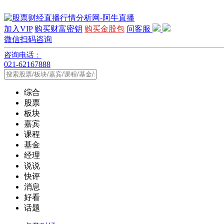
加入VIP
购买财富密钥
购买金股包
问客服
微信扫码咨询
咨询电话：
021-62167888
综合
股票
板块
嘉宾
课程
基金
经理
说说
快评
消息
好看
话题