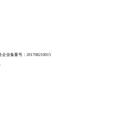
业备案号：201708210015
v