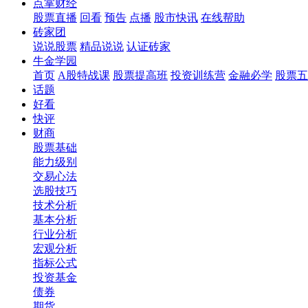
点掌财经
股票直播
回看
预告
点播
股市快讯
在线帮助
砖家团
说说股票
精品说说
认证砖家
牛金学园
首页
A股特战课
股票提高班
投资训练营
金融必学
股票五
话题
好看
快评
财商
股票基础
能力级别
交易心法
选股技巧
技术分析
基本分析
行业分析
宏观分析
指标公式
投资基金
债券
期货