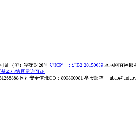
证（沪）字第0428号
沪ICP证：沪B2-20150089
互联网直播服务企
所基本行情展示许可证
268888
网站安全值班QQ：800800981
举报邮箱：
jubao@aniu.t