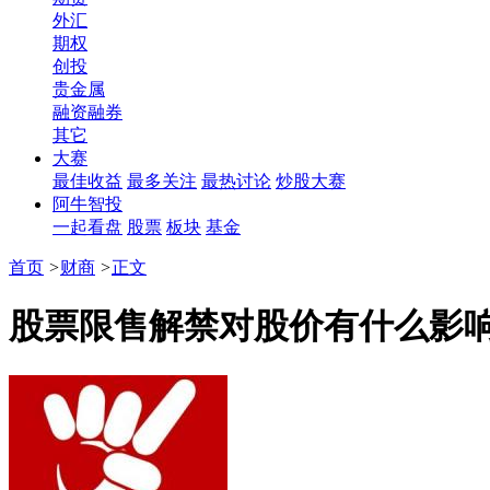
外汇
期权
创投
贵金属
融资融券
其它
大赛
最佳收益
最多关注
最热讨论
炒股大赛
阿牛智投
一起看盘
股票
板块
基金
首页
>
财商
>
正文
股票限售解禁对股价有什么影