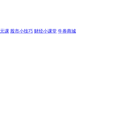
元课
股市小技巧
财经小课堂
牛券商城