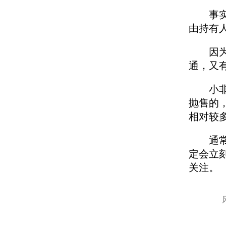
事实上
由持有
因为大
通，又
小非：
抛售的
相对较
通常来
定会立
关注。