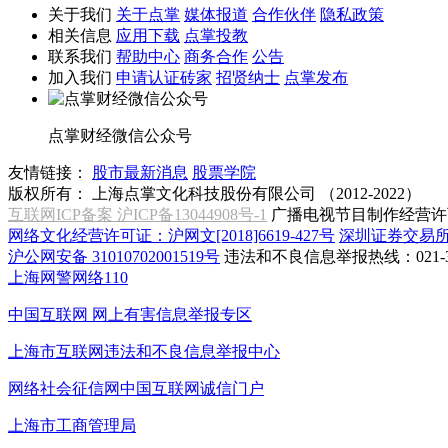
关于我们
关于点掌
媒体报道
合作伙伴
隐私政策
相关信息
应用下载
点掌投教
联系我们
帮助中心
商务合作
公告
加入我们
申请认证砖家
招贤纳士
点掌发布
点掌财经微信公众号
友情链接：
股市最新消息
股票学院
版权所有：
上海点掌文化科技股份有限公司 （2012-2022）
互联网ICP备案 沪ICP备13044908号-1
广播电视节目制作经营许可
网络文化经营许可证：沪网文[2018]6619-427号
深圳证券交易
沪公网安备 31010702001519号
违法和不良信息举报热线：021-31
上海网警网络110
中国互联网
网上有害信息举报专区
上海市互联网
违法和不良信息举报中心
网络社会征信网
中国互联网诚信门户
上海市工商管理局