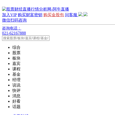
加入VIP
购买财富密钥
购买金股包
问客服
微信扫码咨询
咨询电话：
021-62167888
综合
股票
板块
嘉宾
课程
基金
经理
说说
快评
消息
好看
话题