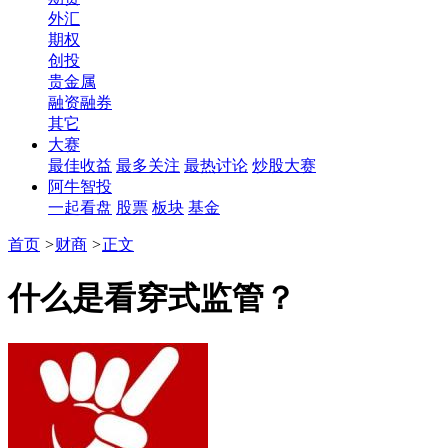
外汇
期权
创投
贵金属
融资融券
其它
大赛
最佳收益
最多关注
最热讨论
炒股大赛
阿牛智投
一起看盘
股票
板块
基金
首页
>
财商
>
正文
什么是看穿式监管？