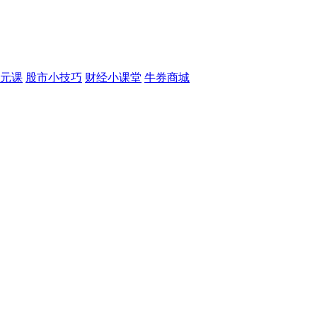
元课
股市小技巧
财经小课堂
牛券商城