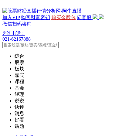
加入VIP
购买财富密钥
购买金股包
问客服
微信扫码咨询
咨询电话：
021-62167888
综合
股票
板块
嘉宾
课程
基金
经理
说说
快评
消息
好看
话题