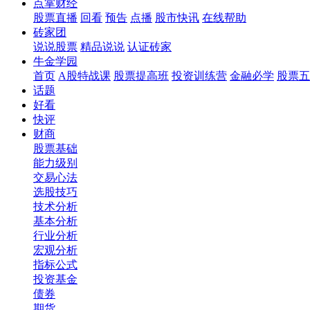
点掌财经
股票直播
回看
预告
点播
股市快讯
在线帮助
砖家团
说说股票
精品说说
认证砖家
牛金学园
首页
A股特战课
股票提高班
投资训练营
金融必学
股票五
话题
好看
快评
财商
股票基础
能力级别
交易心法
选股技巧
技术分析
基本分析
行业分析
宏观分析
指标公式
投资基金
债券
期货