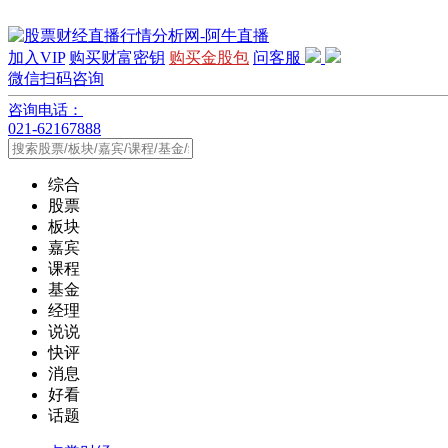
加入VIP
购买财富密钥
购买金股包
问客服
微信扫码咨询
咨询电话：
021-62167888
综合
股票
板块
嘉宾
课程
基金
经理
说说
快评
消息
好看
话题