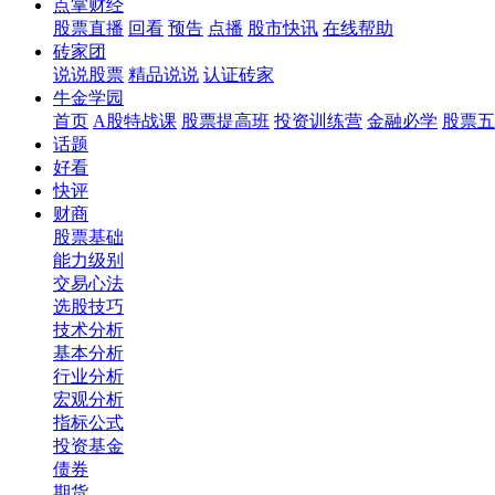
点掌财经
股票直播
回看
预告
点播
股市快讯
在线帮助
砖家团
说说股票
精品说说
认证砖家
牛金学园
首页
A股特战课
股票提高班
投资训练营
金融必学
股票五
话题
好看
快评
财商
股票基础
能力级别
交易心法
选股技巧
技术分析
基本分析
行业分析
宏观分析
指标公式
投资基金
债券
期货