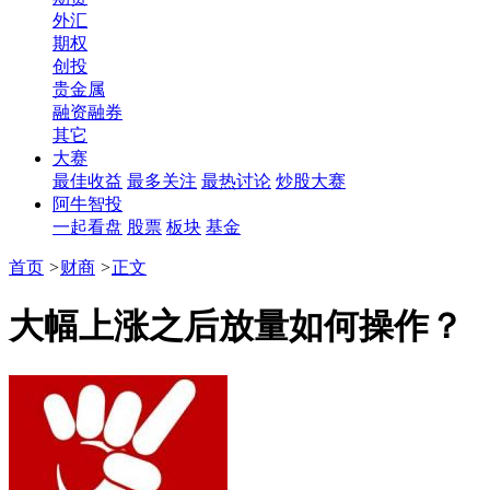
外汇
期权
创投
贵金属
融资融券
其它
大赛
最佳收益
最多关注
最热讨论
炒股大赛
阿牛智投
一起看盘
股票
板块
基金
首页
>
财商
>
正文
大幅上涨之后放量如何操作？