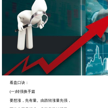
看盘口诀：
(一)转强换手篇
要想涨，先有量。由跌转涨量先强，