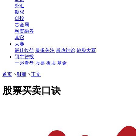
外汇
期权
创投
贵金属
融资融券
其它
大赛
最佳收益
最多关注
最热讨论
炒股大赛
阿牛智投
一起看盘
股票
板块
基金
首页
>
财商
>
正文
股票买卖口诀