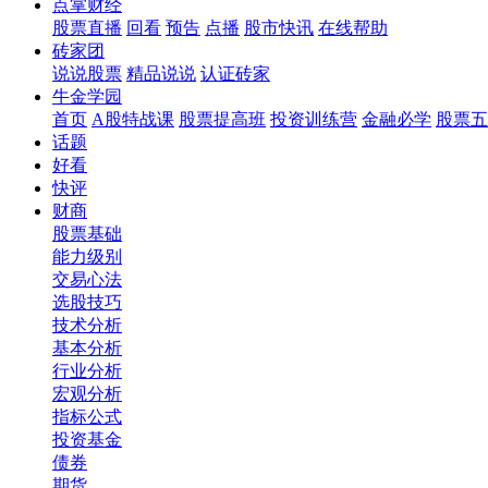
点掌财经
股票直播
回看
预告
点播
股市快讯
在线帮助
砖家团
说说股票
精品说说
认证砖家
牛金学园
首页
A股特战课
股票提高班
投资训练营
金融必学
股票五
话题
好看
快评
财商
股票基础
能力级别
交易心法
选股技巧
技术分析
基本分析
行业分析
宏观分析
指标公式
投资基金
债券
期货