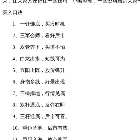
为了让大家方便记住一些技巧，小编整理了一些资料给到大家
买入口诀
1、一针锥底，买股时机
2、三军会师，看好后市
3、双管齐下，买进不怕
4、白龙出水，短线可为
5、五阳上阵，股价弹升
6、身抱多线，好景出现
7、三棒撑地，行情见底
8、双杆通底，反弹在即
9、三杆通底，后市可喜。
10、重锤坠地，后市有戏。
11、巨阳入海，放心购买。