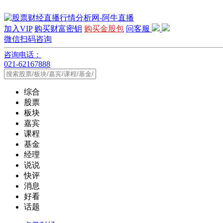
加入VIP
购买财富密钥
购买金股包
问客服
微信扫码咨询
咨询电话：
021-62167888
综合
股票
板块
嘉宾
课程
基金
经理
说说
快评
消息
好看
话题