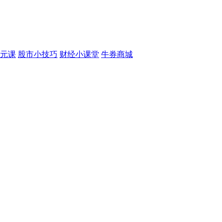
元课
股市小技巧
财经小课堂
牛券商城