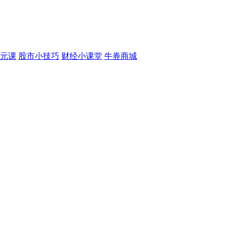
元课
股市小技巧
财经小课堂
牛券商城