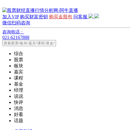
加入VIP
购买财富密钥
购买金股包
问客服
微信扫码咨询
咨询电话：
021-62167888
综合
股票
板块
嘉宾
课程
基金
经理
说说
快评
消息
好看
话题