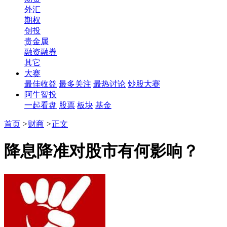
外汇
期权
创投
贵金属
融资融券
其它
大赛
最佳收益
最多关注
最热讨论
炒股大赛
阿牛智投
一起看盘
股票
板块
基金
首页
>
财商
>
正文
降息降准对股市有何影响？