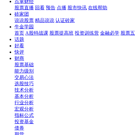
点掌财经
股票直播
回看
预告
点播
股市快讯
在线帮助
砖家团
说说股票
精品说说
认证砖家
牛金学园
首页
A股特战课
股票提高班
投资训练营
金融必学
股票五
话题
好看
快评
财商
股票基础
能力级别
交易心法
选股技巧
技术分析
基本分析
行业分析
宏观分析
指标公式
投资基金
债券
期货