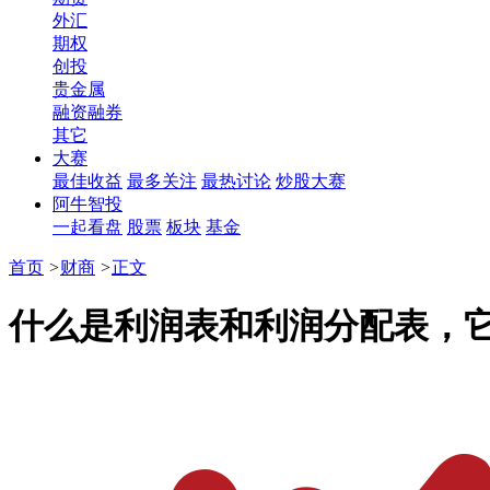
外汇
期权
创投
贵金属
融资融券
其它
大赛
最佳收益
最多关注
最热讨论
炒股大赛
阿牛智投
一起看盘
股票
板块
基金
首页
>
财商
>
正文
什么是利润表和利润分配表，