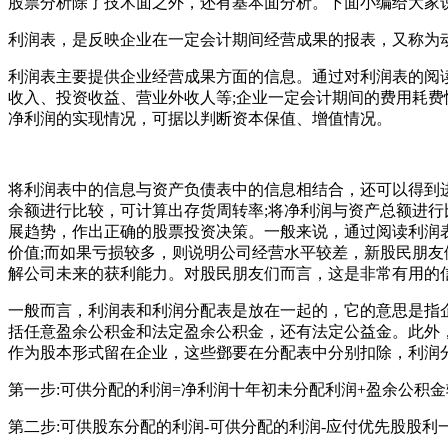
股票分析除了技术面之外，还有基本面分析。下面小编给大家
利润表，是反映企业在一定会计期间经营成果的报表，又称为
利润表主要提供企业经营成果方面的信息。通过对利润表的阅
收入、投资收益、营业外收人等;企业一定会计期间的费用耗费
净利润的实现情况，可据以判断资本保值、增值情况。
将利润表中的信息与资产负债表中的信息相结合，还可以得到
余额进行比较，可计算出存货周转率;将净利润与资产总额进
展趋势，作出正确的股票投资决策。一般来说，通过阅读利润
价值;而如果亏损较多，则说明公司经营水平较差，新股民朋
解公司未来的获利能力。对股民朋友们而言，这是非常有用的
一般而言，利润表和利润分配表是放在一起的，它的意思是指
括任意盈余公积金和法定盈余公积金，还有法定公益金。此外
作为股本形式留在企业，这些鄧要在分配表中分别扣除，利润分
第一步:可供分配的利润=净利润十年初未分配利润+盈余公积
第二步:可供股东分配的利润-可供分配的利润-应付优先股股利