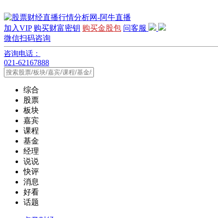
加入VIP
购买财富密钥
购买金股包
问客服
微信扫码咨询
咨询电话：
021-62167888
综合
股票
板块
嘉宾
课程
基金
经理
说说
快评
消息
好看
话题