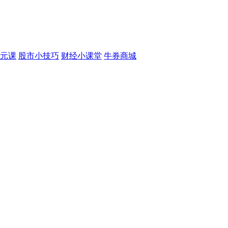
元课
股市小技巧
财经小课堂
牛券商城