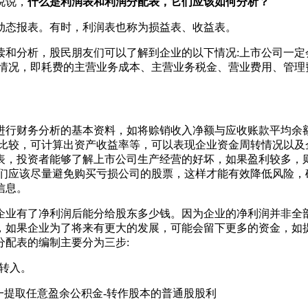
说说，
什么是利润
表和利润分配表，它们应该如何分析？
动态报表。有时，利润表也称为损益表、收益表。
读和分析，股民朋友们可以了解到企业的以下情况:上市公司一定
情况，即耗费的主营业务成本、主营业务税金、营业费用、管理
进行财务分析的基本资料，如将赊销收入净额与应收账款平均余额
行比较，可计算出资产收益率等，可以表现企业资金周转情况以及
表，投资者能够了解上市公司生产经营的好坏，如果盈利较多，
友们应该尽量避免购买亏损公司的股票，这样才能有效降低风险，
信息。
企业有了净利润后能分给股东多少钱。因为企业的净利润并非全
，如果企业为了将来有更大的发展，可能会留下更多的资金，如
配表的编制主要分为三步:
金转入。
一提取任意盈余公积金-转作股本的普通股股利