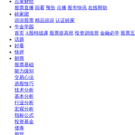
点掌财经
股票直播
回看
预告
点播
股市快讯
在线帮助
砖家团
说说股票
精品说说
认证砖家
牛金学园
首页
A股特战课
股票提高班
投资训练营
金融必学
股票五
话题
好看
快评
财商
股票基础
能力级别
交易心法
选股技巧
技术分析
基本分析
行业分析
宏观分析
指标公式
投资基金
债券
期货