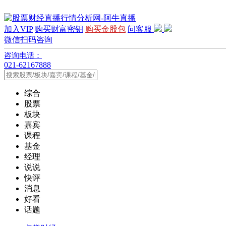
加入VIP
购买财富密钥
购买金股包
问客服
微信扫码咨询
咨询电话：
021-62167888
综合
股票
板块
嘉宾
课程
基金
经理
说说
快评
消息
好看
话题