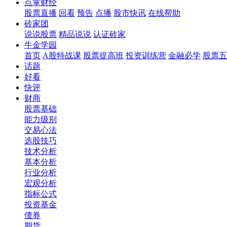
点掌财经
股票直播
回看
预告
点播
股市快讯
在线帮助
砖家团
说说股票
精品说说
认证砖家
牛金学园
首页
A股特战课
股票提高班
投资训练营
金融必学
股票五
话题
好看
快评
财商
股票基础
能力级别
交易心法
选股技巧
技术分析
基本分析
行业分析
宏观分析
指标公式
投资基金
债券
期货