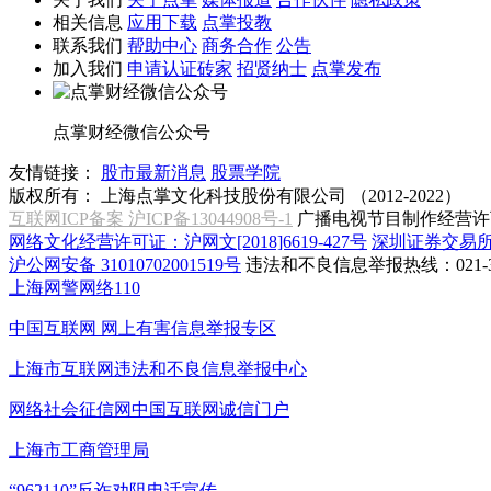
相关信息
应用下载
点掌投教
联系我们
帮助中心
商务合作
公告
加入我们
申请认证砖家
招贤纳士
点掌发布
点掌财经微信公众号
友情链接：
股市最新消息
股票学院
版权所有：
上海点掌文化科技股份有限公司 （2012-2022）
互联网ICP备案 沪ICP备13044908号-1
广播电视节目制作经营许可
网络文化经营许可证：沪网文[2018]6619-427号
深圳证券交易
沪公网安备 31010702001519号
违法和不良信息举报热线：021-31
上海网警网络110
中国互联网
网上有害信息举报专区
上海市互联网
违法和不良信息举报中心
网络社会征信网
中国互联网诚信门户
上海市工商管理局
“962110”
反诈劝阻电话宣传