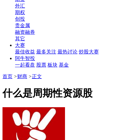
外汇
期权
创投
贵金属
融资融券
其它
大赛
最佳收益
最多关注
最热讨论
炒股大赛
阿牛智投
一起看盘
股票
板块
基金
首页
>
财商
>
正文
什么是周期性资源股