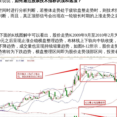
家说说，
如何通过股票技术指标识顶和逃顶？
间时进行分析判断，若整体走势处于疲软盘整走势时，则技术
判断，而且，真正顶部信号会出现在一轮较长时期的上涨走势之
势图，从下面的K线图解中可以看出，股价走势K2009年9月至2010
.90元之后呈现止涨企稳横盘整理趋势，布林线上下轨向中轨收拢
降趋势，成交量也呈现持续缩量趋势，如图8-12所示，股价
势将转为下跌趋势，横盘整理区间即为股价走势顶部区间，投资