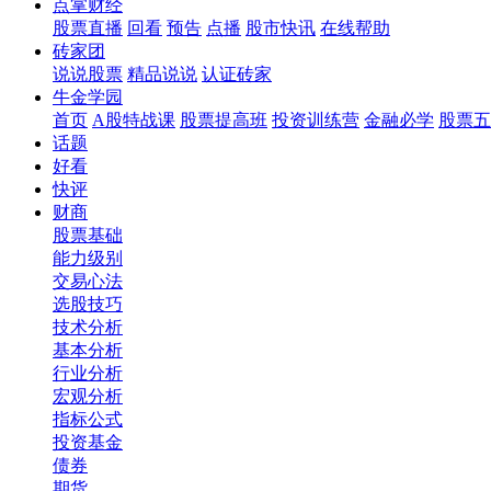
点掌财经
股票直播
回看
预告
点播
股市快讯
在线帮助
砖家团
说说股票
精品说说
认证砖家
牛金学园
首页
A股特战课
股票提高班
投资训练营
金融必学
股票五
话题
好看
快评
财商
股票基础
能力级别
交易心法
选股技巧
技术分析
基本分析
行业分析
宏观分析
指标公式
投资基金
债券
期货