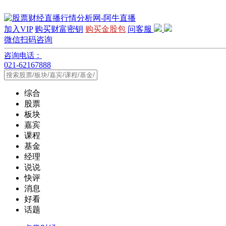
加入VIP
购买财富密钥
购买金股包
问客服
微信扫码咨询
咨询电话：
021-62167888
综合
股票
板块
嘉宾
课程
基金
经理
说说
快评
消息
好看
话题