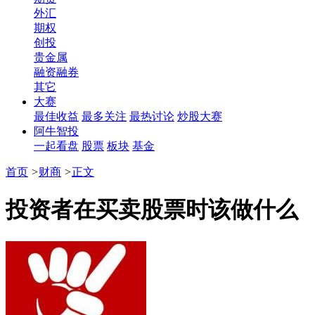
外汇
期权
创投
贵金属
融资融券
其它
大赛
最佳收益
最多关注
最热讨论
炒股大赛
阿牛智投
一起看盘
股票
板块
基金
首页
>
财商
>
正文
投资者在买卖股票时该做什么