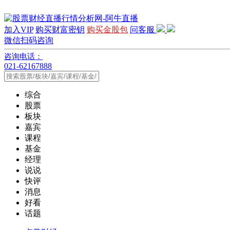
加入VIP
购买财富密钥
购买金股包
问客服
微信扫码咨询
咨询电话：
021-62167888
综合
股票
板块
嘉宾
课程
基金
经理
说说
快评
消息
好看
话题