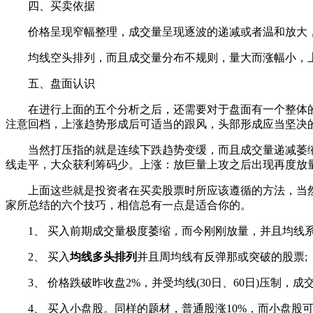
四、买卖依据
价格呈现窄幅整理，成交量呈现逐波的递减或者温和放大，
均线空头排列，而且成交量分布不规则，量大而涨幅小，上
五、盘面认识
在进行上面的五个分析之后，还需要对于盘面有一个整体的
注意回档，上涨趋势形成后可适当的跟风，头部形成应当坚决
当然打压指的就是连续下跌趋势变缓，而且成交量递减萎缩，
线走平，大众获利筹码少。上涨：放巨量上攻之后出现再度放
上面这些就是投资者在买卖股票时所应该遵循的方法，当然
家所总结的六个技巧，相信总有一点是适合你的。
1、 买入前期成交量极度萎缩，而今刚刚放量，并且均线
2、 买入
均线多头排列
并且周均线有反弹那或突破的股票;
3、 价格跌破昨收盘2%，并受均线(30日、60日)压制，
4、 买入小盘股。同样的题材，普通股涨10%，而小盘股