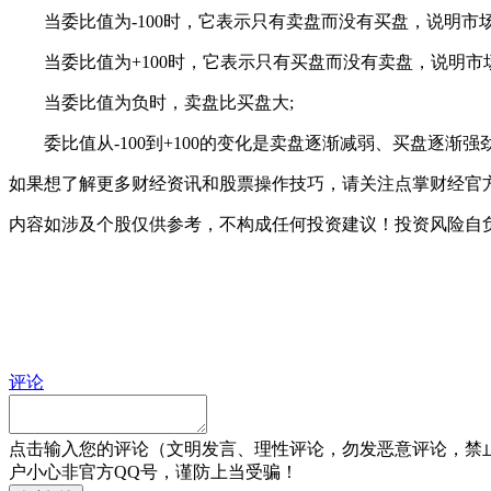
当委比值为-100时，它表示只有卖盘而没有买盘，说明市场
当委比值为+100时，它表示只有买盘而没有卖盘，说明市
当委比值为负时，卖盘比买盘大;
委比值从-100到+100的变化是卖盘逐渐减弱、买盘逐渐强
如果想了解更多财经资讯和股票操作技巧，请关注点掌财经官方微信
内容如涉及个股仅供参考，不构成任何投资建议！投资风险自
评论
点击输入您的评论（文明发言、理性评论，勿发恶意评论，禁
户小心非官方QQ号，谨防上当受骗！