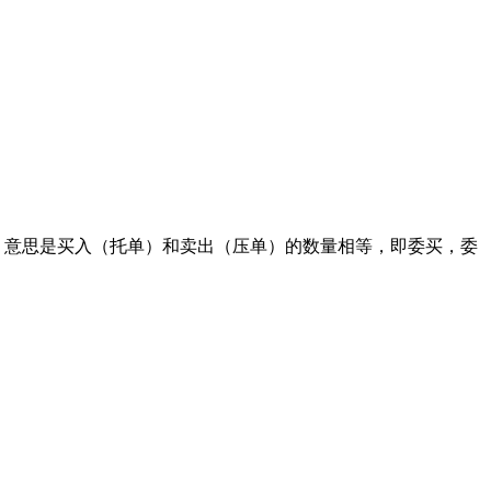
为0，意思是买入（托单）和卖出（压单）的数量相等，即委买，委