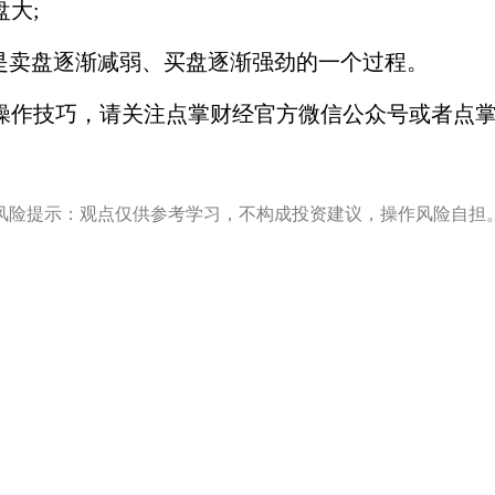
大;
化是卖盘逐渐减弱、买盘逐渐强劲的一个过程。
作技巧，请关注点掌财经官方微信公众号或者点掌财经官
风险提示：观点仅供参考学习，不构成投资建议，操作风险自担