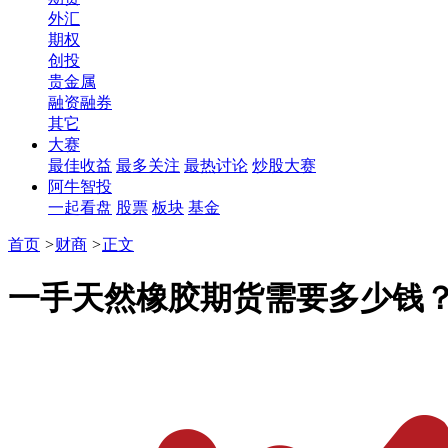
外汇
期权
创投
贵金属
融资融券
其它
大赛
最佳收益
最多关注
最热讨论
炒股大赛
阿牛智投
一起看盘
股票
板块
基金
首页
>
财商
>
正文
一手天然橡胶期货需要多少钱