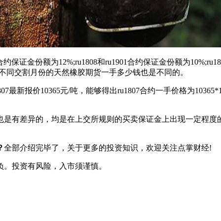
份额为12%;ru1808和ru1901合约保证金份额为10%;ru1810、ru
而不同交割月份的天然橡胶期货一手多少钱也是不同的。
价10365元/吨，能够得出ru1807合约一手价格为10365*10*15
是有差异的，均是在上交所规则的买卖保证金上出现一定程度的
？
全部介绍完毕了，关于更多的投资知识，欢迎关注点掌财经!
负。投资有风险，入市须谨慎。