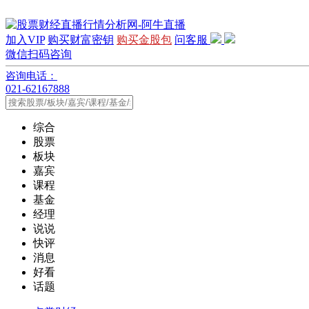
加入VIP
购买财富密钥
购买金股包
问客服
微信扫码咨询
咨询电话：
021-62167888
综合
股票
板块
嘉宾
课程
基金
经理
说说
快评
消息
好看
话题