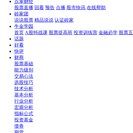
点掌财经
股票直播
回看
预告
点播
股市快讯
在线帮助
砖家团
说说股票
精品说说
认证砖家
牛金学园
首页
A股特战课
股票提高班
投资训练营
金融必学
股票五
话题
好看
快评
财商
股票基础
能力级别
交易心法
选股技巧
技术分析
基本分析
行业分析
宏观分析
指标公式
投资基金
债券
期货