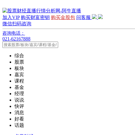
加入VIP
购买财富密钥
购买金股包
问客服
微信扫码咨询
咨询电话：
021-62167888
综合
股票
板块
嘉宾
课程
基金
经理
说说
快评
消息
好看
话题