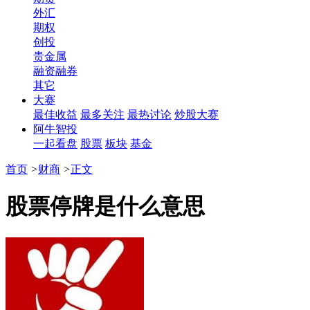
外汇
期权
创投
贵金属
融资融券
其它
大赛
最佳收益
最多关注
最热讨论
炒股大赛
阿牛智投
一起看盘
股票
板块
基金
首页
>
财商
>
正文
股票停牌是什么意思