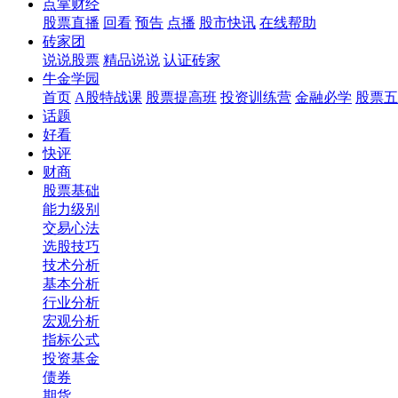
点掌财经
股票直播
回看
预告
点播
股市快讯
在线帮助
砖家团
说说股票
精品说说
认证砖家
牛金学园
首页
A股特战课
股票提高班
投资训练营
金融必学
股票五
话题
好看
快评
财商
股票基础
能力级别
交易心法
选股技巧
技术分析
基本分析
行业分析
宏观分析
指标公式
投资基金
债券
期货