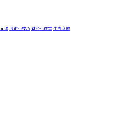
元课
股市小技巧
财经小课堂
牛券商城