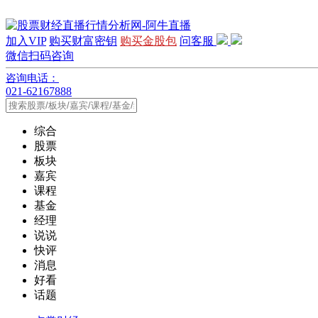
加入VIP
购买财富密钥
购买金股包
问客服
微信扫码咨询
咨询电话：
021-62167888
综合
股票
板块
嘉宾
课程
基金
经理
说说
快评
消息
好看
话题