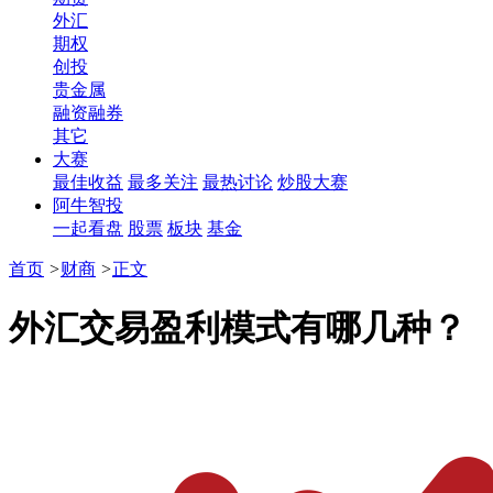
外汇
期权
创投
贵金属
融资融券
其它
大赛
最佳收益
最多关注
最热讨论
炒股大赛
阿牛智投
一起看盘
股票
板块
基金
首页
>
财商
>
正文
外汇交易盈利模式有哪几种？