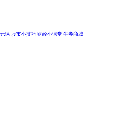
元课
股市小技巧
财经小课堂
牛券商城