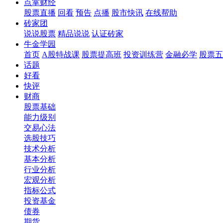
点掌财经
股票直播
回看
预告
点播
股市快讯
在线帮助
砖家团
说说股票
精品说说
认证砖家
牛金学园
首页
A股特战课
股票提高班
投资训练营
金融必学
股票五
话题
好看
快评
财商
股票基础
能力级别
交易心法
选股技巧
技术分析
基本分析
行业分析
宏观分析
指标公式
投资基金
债券
期货