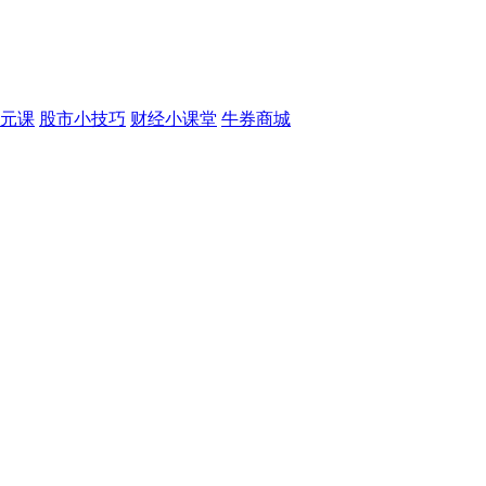
元课
股市小技巧
财经小课堂
牛券商城