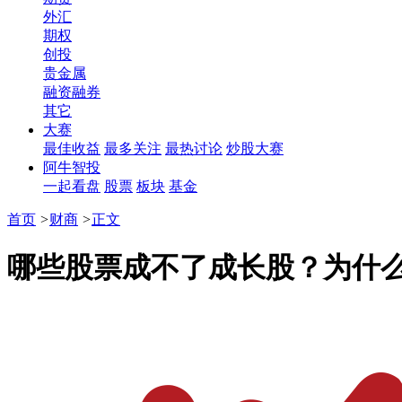
外汇
期权
创投
贵金属
融资融券
其它
大赛
最佳收益
最多关注
最热讨论
炒股大赛
阿牛智投
一起看盘
股票
板块
基金
首页
>
财商
>
正文
哪些股票成不了成长股？为什