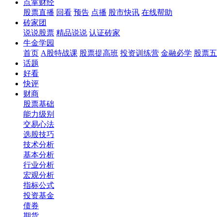
点掌财经
股票直播
回看
预告
点播
股市快讯
在线帮助
砖家团
说说股票
精品说说
认证砖家
牛金学园
首页
A股特战课
股票提高班
投资训练营
金融必学
股票五
话题
好看
快评
财商
股票基础
能力级别
交易心法
选股技巧
技术分析
基本分析
行业分析
宏观分析
指标公式
投资基金
债券
期货