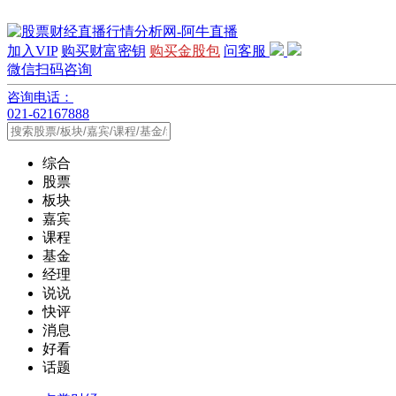
加入VIP
购买财富密钥
购买金股包
问客服
微信扫码咨询
咨询电话：
021-62167888
综合
股票
板块
嘉宾
课程
基金
经理
说说
快评
消息
好看
话题