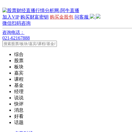
加入VIP
购买财富密钥
购买金股包
问客服
微信扫码咨询
咨询电话：
021-62167888
综合
股票
板块
嘉宾
课程
基金
经理
说说
快评
消息
好看
话题