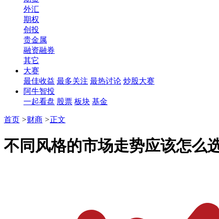
外汇
期权
创投
贵金属
融资融券
其它
大赛
最佳收益
最多关注
最热讨论
炒股大赛
阿牛智投
一起看盘
股票
板块
基金
首页
>
财商
>
正文
不同风格的市场走势应该怎么