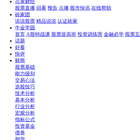
点掌财经
股票直播
回看
预告
点播
股市快讯
在线帮助
砖家团
说说股票
精品说说
认证砖家
牛金学园
首页
A股特战课
股票提高班
投资训练营
金融必学
股票五
话题
好看
快评
财商
股票基础
能力级别
交易心法
选股技巧
技术分析
基本分析
行业分析
宏观分析
指标公式
投资基金
债券
期货