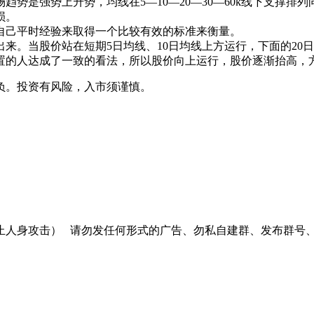
是强势上升势，均线在5—10—20—30—60k线下支撑排
损。
己平时经验来取得一个比较有效的标准来衡量。
当股价站在短期5日均线、10日均线上方运行，下面的20日、
置的人达成了一致的看法，所以股价向上运行，股价逐渐抬高，
负。投资有风险，入市须谨慎。
止人身攻击）
请勿发任何形式的广告、勿私自建群、发布群号、