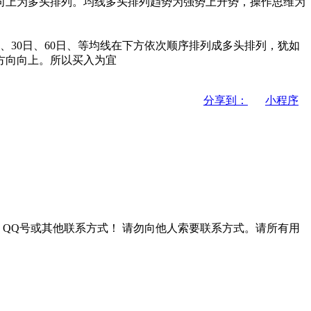
列向上为多头排列。均线多头排列趋势为强势上升势，操作思维为
30日、60日、等均线在下方依次顺序排列成多头排列，犹如
方向向上。所以买入为宜
分享到：
小程序
QQ号或其他联系方式！
请勿向他人索要联系方式。请所有用