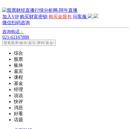
加入VIP
购买财富密钥
购买金股包
问客服
微信扫码咨询
咨询电话：
021-62167888
综合
股票
板块
嘉宾
课程
基金
经理
说说
快评
消息
好看
话题