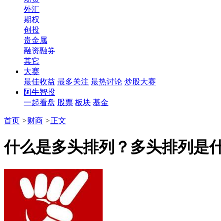
外汇
期权
创投
贵金属
融资融券
其它
大赛
最佳收益
最多关注
最热讨论
炒股大赛
阿牛智投
一起看盘
股票
板块
基金
首页
>
财商
>
正文
什么是多头排列？多头排列是