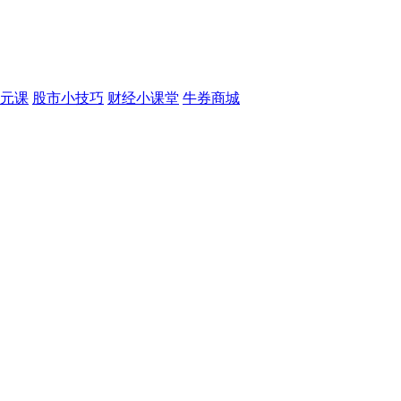
元课
股市小技巧
财经小课堂
牛券商城