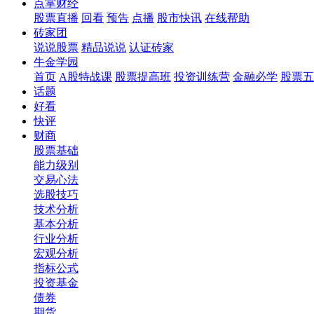
点掌财经
股票直播
回看
预告
点播
股市快讯
在线帮助
砖家团
说说股票
精品说说
认证砖家
牛金学园
首页
A股特战课
股票提高班
投资训练营
金融必学
股票五
话题
好看
快评
财商
股票基础
能力级别
交易心法
选股技巧
技术分析
基本分析
行业分析
宏观分析
指标公式
投资基金
债券
期货