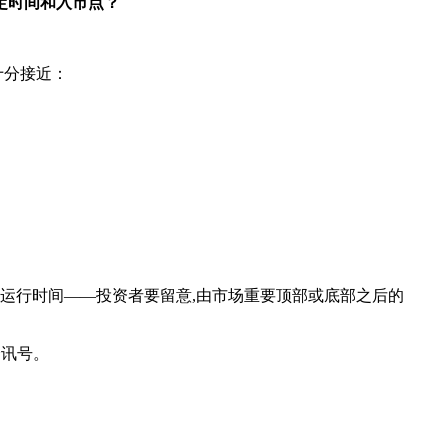
定时间和入市点？
十分接近：
趋势运行时间——投资者要留意,由市场重要顶部或底部之后的
个讯号。
。