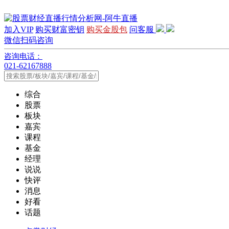
加入VIP
购买财富密钥
购买金股包
问客服
微信扫码咨询
咨询电话：
021-62167888
综合
股票
板块
嘉宾
课程
基金
经理
说说
快评
消息
好看
话题