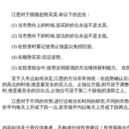
江恩对于跟随趋势买卖,有以下的忠告：
(1) 当市势向上的时候,追买的价位永远不是太高。
(2) 当市势向下的时候,追沽的价位永远不是太低。
(3) 在投资时紧记使用止蚀盘以免招巨损。
(4) 在顺势买卖,切忌逆势。
(5) 在投资组合中,使用去弱留强的方法维持获利能力。 在
至于入市点如何决定,江恩的方法非常传统：在趋势确认后才入
的高点的时候,便是最安全的买入点。止蚀位方面,则可设于调整
时,便是最安全的沽出点,止蚀位可设于第二个较低的顶部之上。
江恩对于不同的市势,进行过相当长时间的研究,不同的市势,
价平均每天上升或下跌一点,若市场平均以每天上升或下跌两点
内容如涉及个股仅供参考，不构成任何投资建议！投资风险自