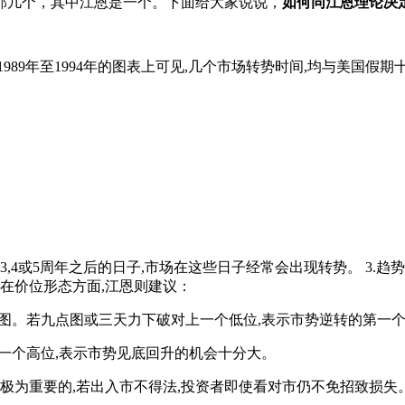
那几个，其中江恩是一个。下面给大家说说，
如何同江恩理论决
89年至1994年的图表上可见,几个市场转势时间,均与美国假期
3,4或5周年之后的日子,市场在这些日子经常会出现转势。 3.
转。 在价位形态方面,江恩则建议：
图。若九点图或三天力下破对上一个低位,表示市势逆转的第一
一个高位,表示市势见底回升的机会十分大。
极为重要的,若出入市不得法,投资者即使看对市仍不免招致损失