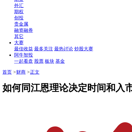
外汇
期权
创投
贵金属
融资融券
其它
大赛
最佳收益
最多关注
最热讨论
炒股大赛
阿牛智投
一起看盘
股票
板块
基金
首页
>
财商
>
正文
如何同江恩理论决定时间和入