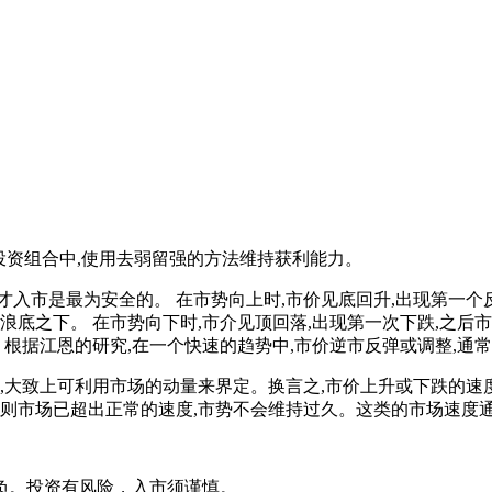
投资组合中,使用去弱留强的方法维持获利能力。
市是最为安全的。 在市势向上时,市价见底回升,出现第一个反
浪底之下。 在市势向下时,市介见顶回落,出现第一次下跌,之后
 根据江恩的研究,在一个快速的趋势中,市价逆市反弹或调整,通
大致上可利用市场的动量来界定。换言之,市价上升或下跌的速度,
,则市场已超出正常的速度,市势不会维持过久。这类的市场速度
负。投资有风险，入市须谨慎。