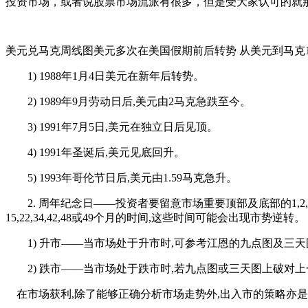
投资市场，或者说股票市场流派有很多，但是受大家认可的就
美元兑马克周线图美元多次在美国假期前后转势 从美元到马克19
1) 1988年1月4日美元在新年后转势。
2) 1989年9月劳动日后,美元由2马克急跌至今。
3) 1991年7月5日,美元在独立日后见顶。
4) 1991年圣诞后,美元见底回升。
5) 1993年哥伦节日后,美元由1.59马克急升。
2. 周年纪念日——投资者要留意市场重要顶部及底部的1,2,
15,22,34,42,48或49个月的时间,这些时间可能会出现市势逆
1) 升市——当市场处于升市时,可参考江恩的九点图及三天
2) 跌市——当市场处于跌市时,若九点图或三天图上破对上
在市场获利,除了能够正确分析市场走势外,出入市的策略亦是