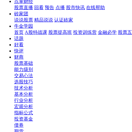
点掌财经
股票直播
回看
预告
点播
股市快讯
在线帮助
砖家团
说说股票
精品说说
认证砖家
牛金学园
首页
A股特战课
股票提高班
投资训练营
金融必学
股票五
话题
好看
快评
财商
股票基础
能力级别
交易心法
选股技巧
技术分析
基本分析
行业分析
宏观分析
指标公式
投资基金
债券
期货