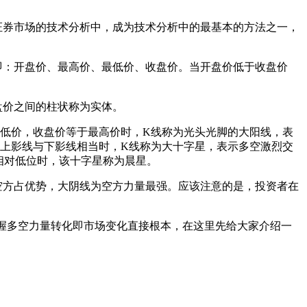
证券市场的技术分析中，成为技术分析中的最基本的方法之一，
即：开盘价、最高价、最低价、收盘价。当开盘价低于收盘价
价之间的柱状称为实体。
低价，收盘价等于最高价时，K线称为光头光脚的大阳线，表
，且上影线与下影线相当时，K线称为大十字星，表示多空激烈交
的相对低位时，该十字星称为晨星。
方占优势，大阴线为空方力量最强。应该注意的是，投资者在
握多空力量转化即市场变化直接根本，在这里先给大家介绍一