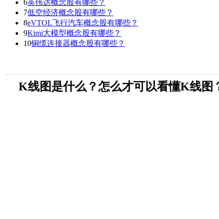
6
英伟达概念股有哪些？
7
低空经济概念股有哪些？
8
eVTOL飞行汽车概念股有哪些？
9
Kimi大模型概念股有哪些？
10
铜缆连接器概念股有哪些？
K线图是什么？怎么才可以看懂K线图