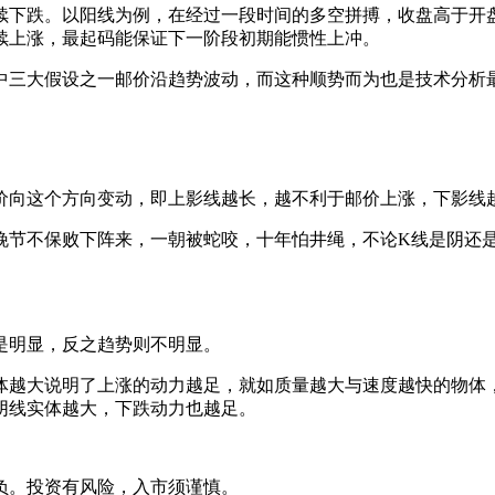
下跌。以阳线为例，在经过一段时间的多空拼搏，收盘高于开盘
续上涨，最起码能保证下一阶段初期能惯性上冲。
三大假设之一邮价沿趋势波动，而这种顺势而为也是技术分析
向这个方向变动，即上影线越长，越不利于邮价上涨，下影线
节不保败下阵来，一朝被蛇咬，十年怕井绳，不论K线是阴还是
明显，反之趋势则不明显。
越大说明了上涨的动力越足，就如质量越大与速度越快的物体，
阴线实体越大，下跌动力也越足。
负。投资有风险，入市须谨慎。