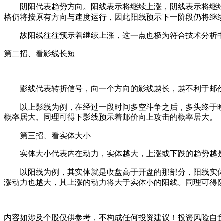
阴阳代表趋势方向。阳线表示将继续上涨，阴线表示将继续
格仍将按原有方向与速度运行，因此阳线预示下一阶段仍将继
故阳线往往预示着继续上涨，这一点也极为符合技术分析中
第二招、看影线长短
影线代表转折信号，向一个方向的影线越长，越不利于邮价
以上影线为例，在经过一段时间多空斗争之后，多头终于晚
概率居大。同理可得下影线预示着邮价向上攻击的概率居大。
第三招、看实体大小
实体大小代表内在动力，实体越大，上涨或下跌的趋势越是
以阳线为例，其实体就是收盘高于开盘的那部分，阳线实体
涨动力也越大，其上涨的动力将大于实体小的阳线。同理可得
内容如涉及个股仅供参考，不构成任何投资建议！投资风险自