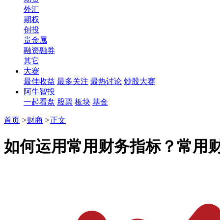
外汇
期权
创投
贵金属
融资融券
其它
大赛
最佳收益
最多关注
最热讨论
炒股大赛
阿牛智投
一起看盘
股票
板块
基金
首页
>
财商
>
正文
如何运用常用财务指标？常用