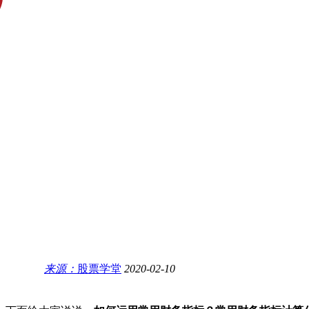
来源：
股票学堂
2020-02-10