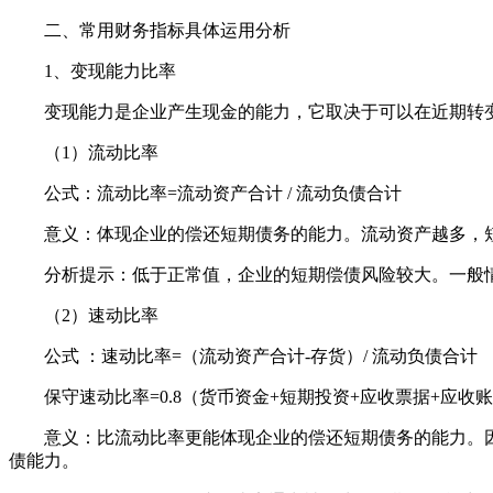
二、常用财务指标具体运用分析
1、变现能力比率
变现能力是企业产生现金的能力，它取决于可以在近期转变
（1）流动比率
公式：流动比率=流动资产合计 / 流动负债合计
意义：体现企业的偿还短期债务的能力。流动资产越多，短
分析提示：低于正常值，企业的短期偿债风险较大。一般情
（2）速动比率
公式 ：速动比率=（流动资产合计-存货）/ 流动负债合计
保守速动比率=0.8（货币资金+短期投资+应收票据+应收账
意义：比流动比率更能体现企业的偿还短期债务的能力。因
债能力。