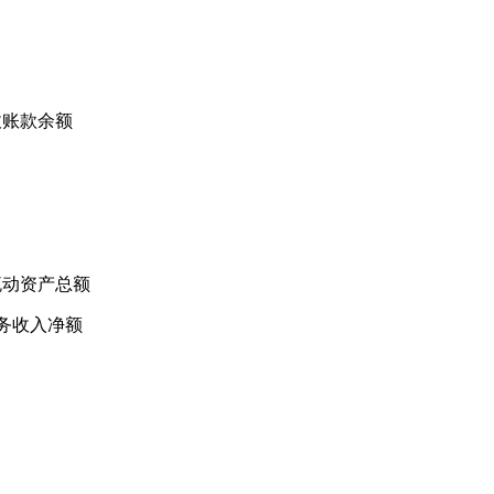
收账款余额
流动资产总额
务收入净额