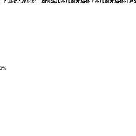
，下面给大家说说，
如何运用常用财务指标？常用财务指标计算
0%