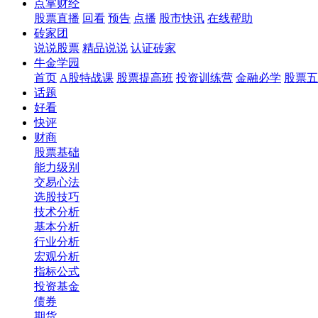
点掌财经
股票直播
回看
预告
点播
股市快讯
在线帮助
砖家团
说说股票
精品说说
认证砖家
牛金学园
首页
A股特战课
股票提高班
投资训练营
金融必学
股票五
话题
好看
快评
财商
股票基础
能力级别
交易心法
选股技巧
技术分析
基本分析
行业分析
宏观分析
指标公式
投资基金
债券
期货