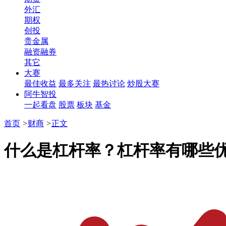
外汇
期权
创投
贵金属
融资融券
其它
大赛
最佳收益
最多关注
最热讨论
炒股大赛
阿牛智投
一起看盘
股票
板块
基金
首页
>
财商
>
正文
什么是杠杆率？杠杆率有哪些