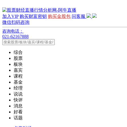
加入VIP
购买财富密钥
购买金股包
问客服
微信扫码咨询
咨询电话：
021-62167888
综合
股票
板块
嘉宾
课程
基金
经理
说说
快评
消息
好看
话题