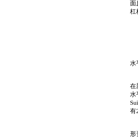
面
杠
引
一
水
二
在
水
S
有
三
形