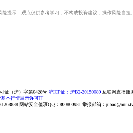
风险提示：观点仅供参考学习，不构成投资建议，操作风险自担
证（沪）字第0428号
沪ICP证：沪B2-20150089
互联网直播服务企
所基本行情展示许可证
268888
网站安全值班QQ：800800981
举报邮箱：
jubao@aniu.t