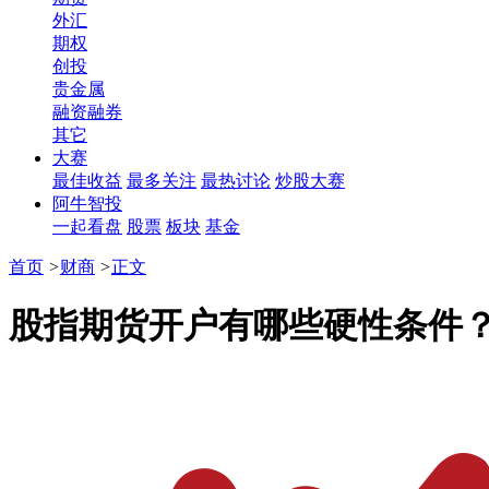
外汇
期权
创投
贵金属
融资融券
其它
大赛
最佳收益
最多关注
最热讨论
炒股大赛
阿牛智投
一起看盘
股票
板块
基金
首页
>
财商
>
正文
股指期货开户有哪些硬性条件