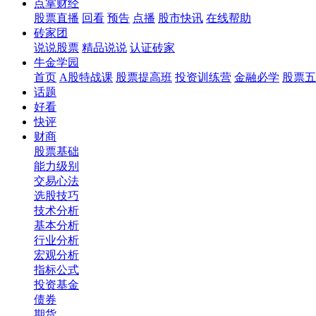
点掌财经
股票直播
回看
预告
点播
股市快讯
在线帮助
砖家团
说说股票
精品说说
认证砖家
牛金学园
首页
A股特战课
股票提高班
投资训练营
金融必学
股票五
话题
好看
快评
财商
股票基础
能力级别
交易心法
选股技巧
技术分析
基本分析
行业分析
宏观分析
指标公式
投资基金
债券
期货