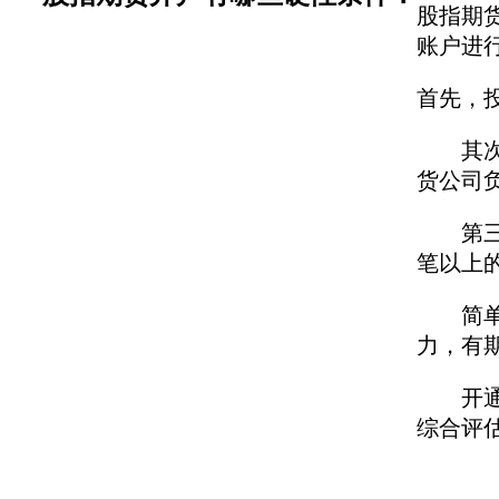
股指期
账户进
首先，
其次，
货公司
第三，
笔以上
简单而
力，有
开通股
综合评估