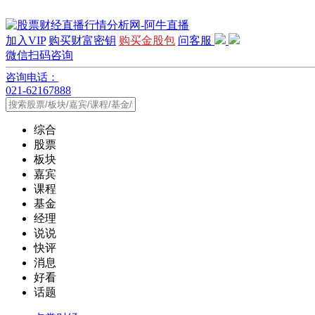
加入VIP
购买财富密钥
购买金股包
问客服
微信扫码咨询
咨询电话：
021-62167888
综合
股票
板块
嘉宾
课程
基金
经理
说说
快评
消息
好看
话题