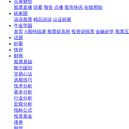
点掌财经
股票直播
回看
预告
点播
股市快讯
在线帮助
砖家团
说说股票
精品说说
认证砖家
牛金学园
首页
A股特战课
股票提高班
投资训练营
金融必学
股票五
话题
好看
快评
财商
股票基础
能力级别
交易心法
选股技巧
技术分析
基本分析
行业分析
宏观分析
指标公式
投资基金
债券
期货