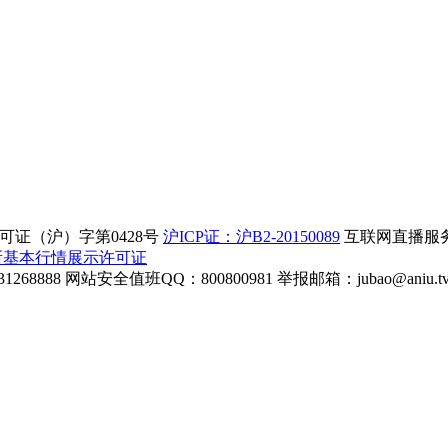
证（沪）字第0428号
沪ICP证：沪B2-20150089
互联网直播服务企
所基本行情展示许可证
268888
网站安全值班QQ：800800981
举报邮箱：
jubao@aniu.t