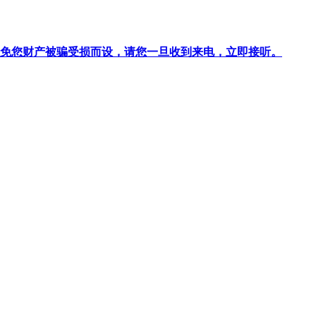
针对避免您财产被骗受损而设，请您一旦收到来电，立即接听。