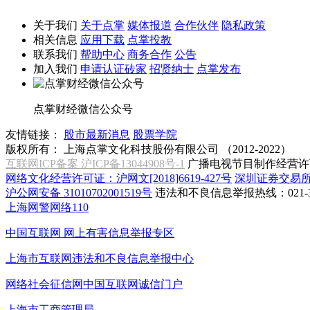
关于我们
关于点掌
媒体报道
合作伙伴
隐私政策
相关信息
应用下载
点掌投教
联系我们
帮助中心
商务合作
公告
加入我们
申请认证砖家
招贤纳士
点掌发布
点掌财经微信公众号
友情链接：
股市最新消息
股票学院
版权所有：
上海点掌文化科技股份有限公司 （2012-2022）
互联网ICP备案 沪ICP备13044908号-1
广播电视节目制作经营许可
网络文化经营许可证：沪网文[2018]6619-427号
深圳证券交易
沪公网安备 31010702001519号
违法和不良信息举报热线：021-31
上海网警网络110
中国互联网
网上有害信息举报专区
上海市互联网
违法和不良信息举报中心
网络社会征信网
中国互联网诚信门户
上海市工商管理局