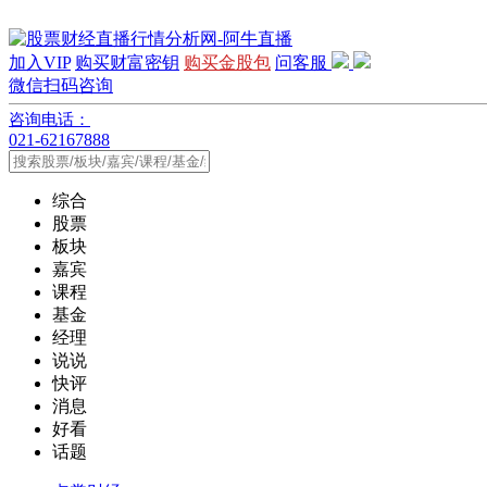
加入VIP
购买财富密钥
购买金股包
问客服
微信扫码咨询
咨询电话：
021-62167888
综合
股票
板块
嘉宾
课程
基金
经理
说说
快评
消息
好看
话题