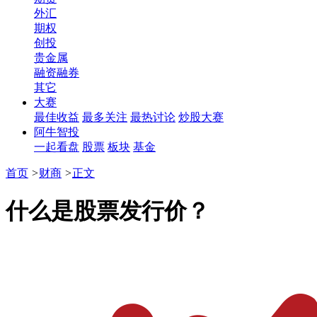
外汇
期权
创投
贵金属
融资融券
其它
大赛
最佳收益
最多关注
最热讨论
炒股大赛
阿牛智投
一起看盘
股票
板块
基金
首页
>
财商
>
正文
什么是股票发行价？