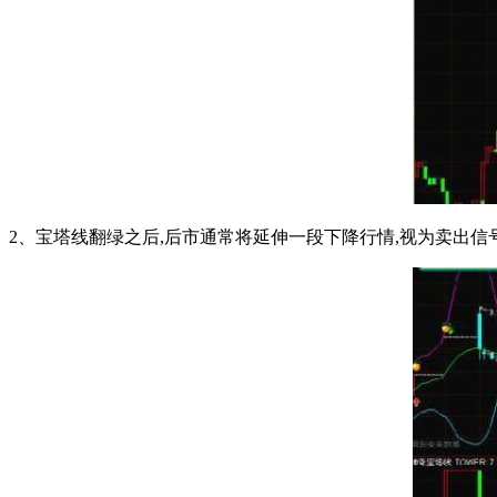
2、宝塔线翻绿之后,后市通常将延伸一段下降行情,视为卖出信号