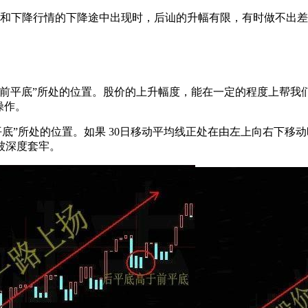
高位和下降行情的下降途中出现时，后讪的升幅有限，有时做不出
底”所处的位置。股价的上升幅度，能在一定的程度上帮我们判
操作。
底”所处的位置。如果 30日移动平均线正处在由左上向右下移动
被深度套牢。