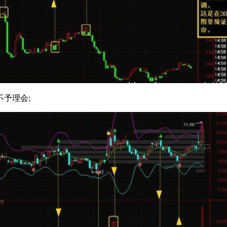
不予理会;