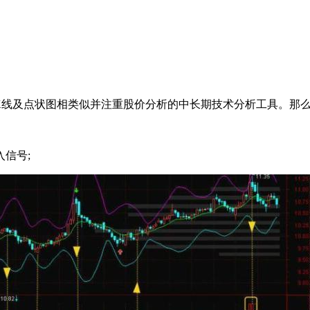
K线及点状图相类似并注重股价分析的中长期技术分析工具。那
信号;