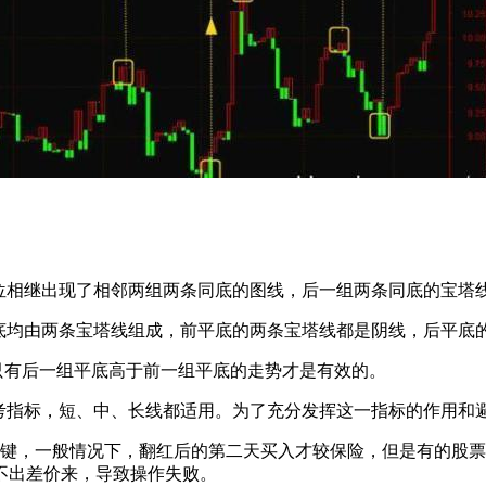
相继出现了相邻两组两条同底的图线，后一组两条同底的宝塔
均由两条宝塔线组成，前平底的两条宝塔线都是阴线，后平底
只有后一组平底高于前一组平底的走势才是有效的。
指标，短、中、长线都适用。为了充分发挥这一指标的作用和
分关键，一般情况下，翻红后的第二天买入才较保险，但是有的股票
不出差价来，导致操作失败。