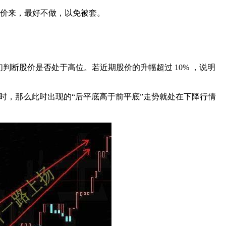
差价来，最好不做，以免被套。
断股价是否处于高位。若近期股价的升幅超过 10% ，说明
时，那么此时出现的“后平底高于前平底”走势就处在下降行情