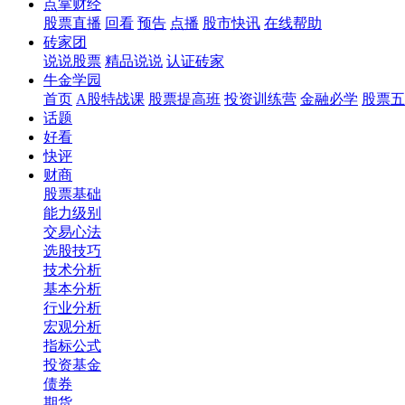
点掌财经
股票直播
回看
预告
点播
股市快讯
在线帮助
砖家团
说说股票
精品说说
认证砖家
牛金学园
首页
A股特战课
股票提高班
投资训练营
金融必学
股票五
话题
好看
快评
财商
股票基础
能力级别
交易心法
选股技巧
技术分析
基本分析
行业分析
宏观分析
指标公式
投资基金
债券
期货