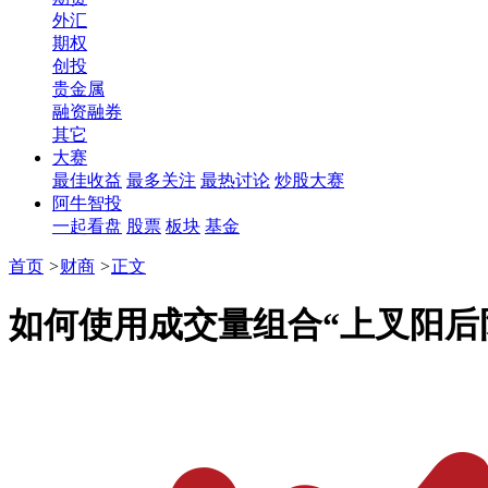
外汇
期权
创投
贵金属
融资融券
其它
大赛
最佳收益
最多关注
最热讨论
炒股大赛
阿牛智投
一起看盘
股票
板块
基金
首页
>
财商
>
正文
如何使用成交量组合“上叉阳后