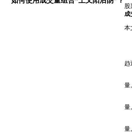
如何使用成交量组合“上叉阳后阴”？
股
成
本
定
1
趋
2
量
3
量
4
量