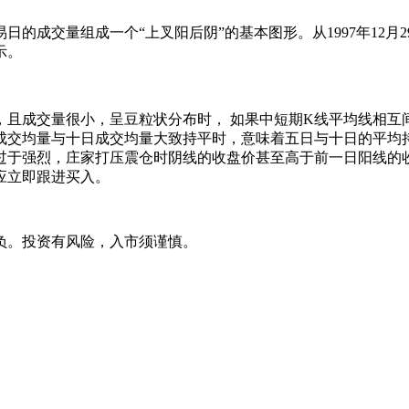
易日的成交量组成一个“上叉阳后阴”的基本图形。从1997年12月29
示。
成交量很小，呈豆粒状分布时， 如果中短期K线平均线相互
成交均量与十日成交均量大致持平时，意味着五日与十日的平均
过于强烈，庄家打压震仓时阴线的收盘价甚至高于前一日阳线的
应立即跟进买入。
负。投资有风险，入市须谨慎。