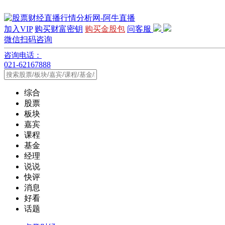
加入VIP
购买财富密钥
购买金股包
问客服
微信扫码咨询
咨询电话：
021-62167888
综合
股票
板块
嘉宾
课程
基金
经理
说说
快评
消息
好看
话题