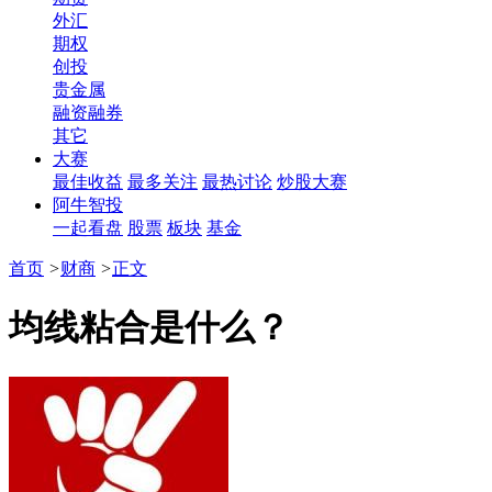
外汇
期权
创投
贵金属
融资融券
其它
大赛
最佳收益
最多关注
最热讨论
炒股大赛
阿牛智投
一起看盘
股票
板块
基金
首页
>
财商
>
正文
均线粘合是什么？