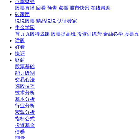
点掌财经
股票直播
回看
预告
点播
股市快讯
在线帮助
砖家团
说说股票
精品说说
认证砖家
牛金学园
首页
A股特战课
股票提高班
投资训练营
金融必学
股票五
话题
好看
快评
财商
股票基础
能力级别
交易心法
选股技巧
技术分析
基本分析
行业分析
宏观分析
指标公式
投资基金
债券
期货