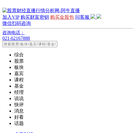
加入VIP
购买财富密钥
购买金股包
问客服
微信扫码咨询
咨询电话：
021-62167888
综合
股票
板块
嘉宾
课程
基金
经理
说说
快评
消息
好看
话题