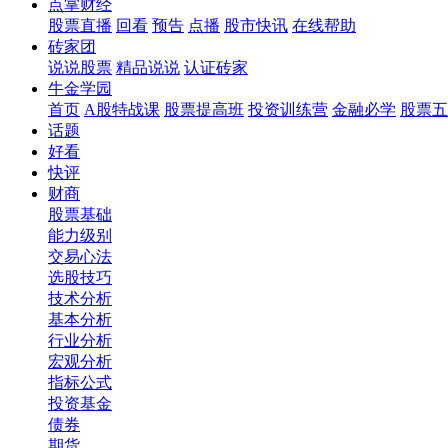
点掌财经
股票直播
回看
预告
点播
股市快讯
在线帮助
砖家团
说说股票
精品说说
认证砖家
牛金学园
首页
A股特战课
股票提高班
投资训练营
金融必学
股票五
话题
好看
快评
财商
股票基础
能力级别
交易心法
选股技巧
技术分析
基本分析
行业分析
宏观分析
指标公式
投资基金
债券
期货