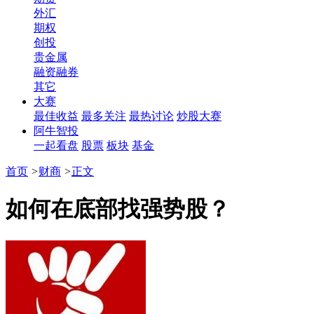
外汇
期权
创投
贵金属
融资融券
其它
大赛
最佳收益
最多关注
最热讨论
炒股大赛
阿牛智投
一起看盘
股票
板块
基金
首页
>
财商
>
正文
如何在底部找强势股？