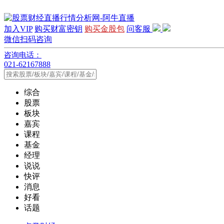
加入VIP
购买财富密钥
购买金股包
问客服
微信扫码咨询
咨询电话：
021-62167888
综合
股票
板块
嘉宾
课程
基金
经理
说说
快评
消息
好看
话题