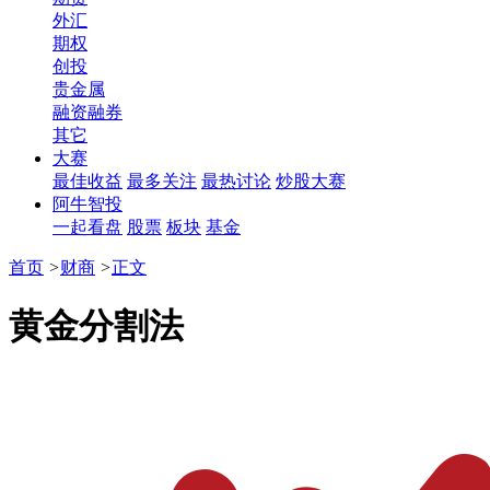
外汇
期权
创投
贵金属
融资融券
其它
大赛
最佳收益
最多关注
最热讨论
炒股大赛
阿牛智投
一起看盘
股票
板块
基金
首页
>
财商
>
正文
黄金分割法