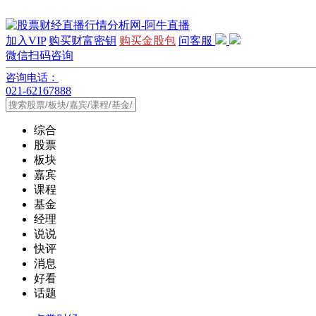
加入VIP
购买财富密钥
购买金股包
问客服
微信扫码咨询
咨询电话：
021-62167888
综合
股票
板块
嘉宾
课程
基金
经理
说说
快评
消息
好看
话题