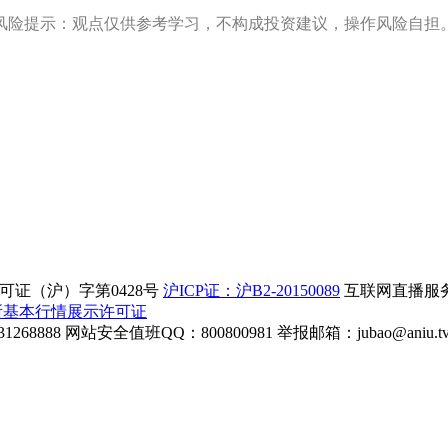
风险提示：观点仅供参考学习，不构成投资建议，操作风险自担
证（沪）字第0428号
沪ICP证：沪B2-20150089
互联网直播服务企
所基本行情展示许可证
268888
网站安全值班QQ：800800981
举报邮箱：
jubao@aniu.t