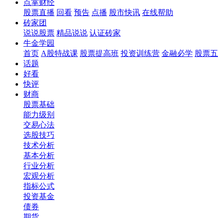
点掌财经
股票直播
回看
预告
点播
股市快讯
在线帮助
砖家团
说说股票
精品说说
认证砖家
牛金学园
首页
A股特战课
股票提高班
投资训练营
金融必学
股票五
话题
好看
快评
财商
股票基础
能力级别
交易心法
选股技巧
技术分析
基本分析
行业分析
宏观分析
指标公式
投资基金
债券
期货