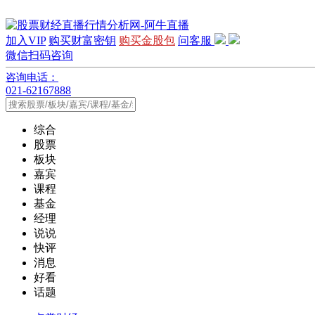
加入VIP
购买财富密钥
购买金股包
问客服
微信扫码咨询
咨询电话：
021-62167888
综合
股票
板块
嘉宾
课程
基金
经理
说说
快评
消息
好看
话题