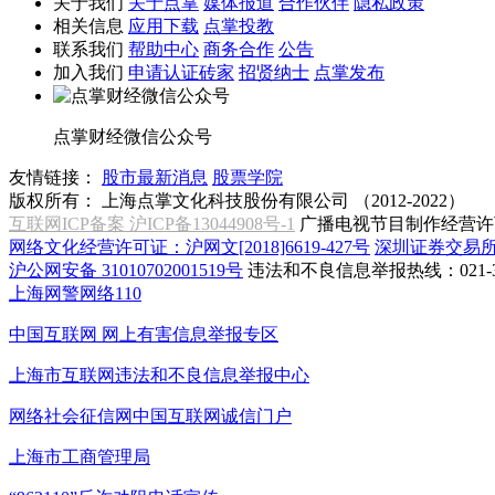
关于我们
关于点掌
媒体报道
合作伙伴
隐私政策
相关信息
应用下载
点掌投教
联系我们
帮助中心
商务合作
公告
加入我们
申请认证砖家
招贤纳士
点掌发布
点掌财经微信公众号
友情链接：
股市最新消息
股票学院
版权所有：
上海点掌文化科技股份有限公司 （2012-2022）
互联网ICP备案 沪ICP备13044908号-1
广播电视节目制作经营许可
网络文化经营许可证：沪网文[2018]6619-427号
深圳证券交易
沪公网安备 31010702001519号
违法和不良信息举报热线：021-31
上海网警网络110
中国互联网
网上有害信息举报专区
上海市互联网
违法和不良信息举报中心
网络社会征信网
中国互联网诚信门户
上海市工商管理局