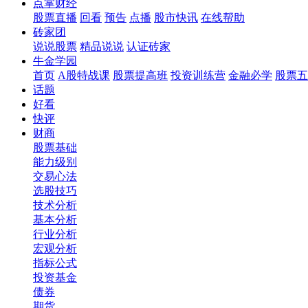
点掌财经
股票直播
回看
预告
点播
股市快讯
在线帮助
砖家团
说说股票
精品说说
认证砖家
牛金学园
首页
A股特战课
股票提高班
投资训练营
金融必学
股票五
话题
好看
快评
财商
股票基础
能力级别
交易心法
选股技巧
技术分析
基本分析
行业分析
宏观分析
指标公式
投资基金
债券
期货