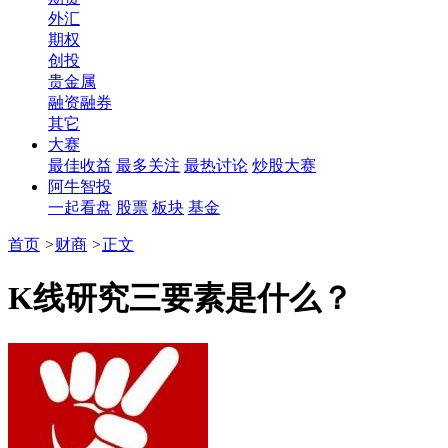
外汇
期权
创投
贵金属
融资融券
其它
大赛
最佳收益
最多关注
最热讨论
炒股大赛
阿牛智投
一起看盘
股票
板块
基金
首页
>
财商
>
正文
K线研究三要素是什么？