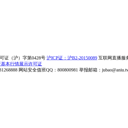
证（沪）字第0428号
沪ICP证：沪B2-20150089
互联网直播服务企
所基本行情展示许可证
268888
网站安全值班QQ：800800981
举报邮箱：
jubao@aniu.t