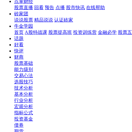
点掌财经
股票直播
回看
预告
点播
股市快讯
在线帮助
砖家团
说说股票
精品说说
认证砖家
牛金学园
首页
A股特战课
股票提高班
投资训练营
金融必学
股票五
话题
好看
快评
财商
股票基础
能力级别
交易心法
选股技巧
技术分析
基本分析
行业分析
宏观分析
指标公式
投资基金
债券
期货