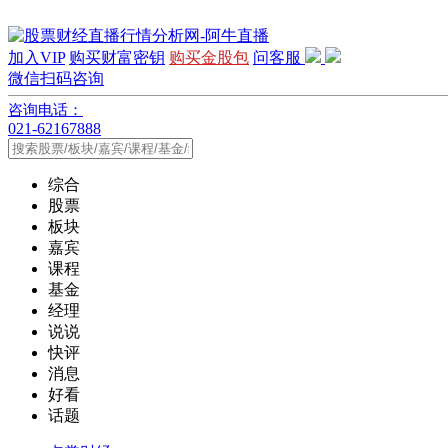
加入VIP
购买财富密钥
购买金股包
问客服
微信扫码咨询
咨询电话：
021-62167888
综合
股票
板块
嘉宾
课程
基金
经理
说说
快评
消息
好看
话题