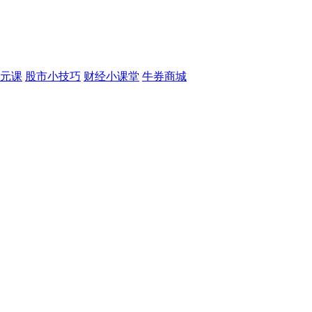
元课
股市小技巧
财经小课堂
牛券商城