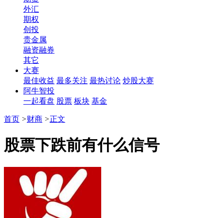
外汇
期权
创投
贵金属
融资融券
其它
大赛
最佳收益
最多关注
最热讨论
炒股大赛
阿牛智投
一起看盘
股票
板块
基金
首页
>
财商
>
正文
股票下跌前有什么信号