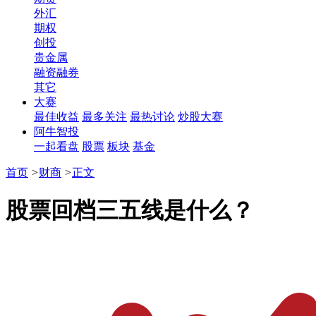
外汇
期权
创投
贵金属
融资融券
其它
大赛
最佳收益
最多关注
最热讨论
炒股大赛
阿牛智投
一起看盘
股票
板块
基金
首页
>
财商
>
正文
股票回档三五线是什么？