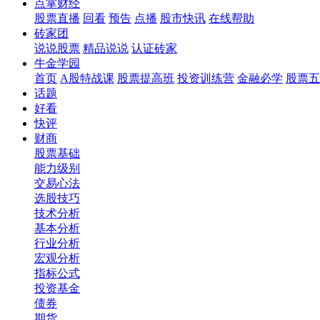
点掌财经
股票直播
回看
预告
点播
股市快讯
在线帮助
砖家团
说说股票
精品说说
认证砖家
牛金学园
首页
A股特战课
股票提高班
投资训练营
金融必学
股票五
话题
好看
快评
财商
股票基础
能力级别
交易心法
选股技巧
技术分析
基本分析
行业分析
宏观分析
指标公式
投资基金
债券
期货