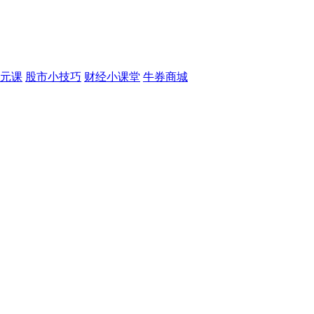
元课
股市小技巧
财经小课堂
牛券商城