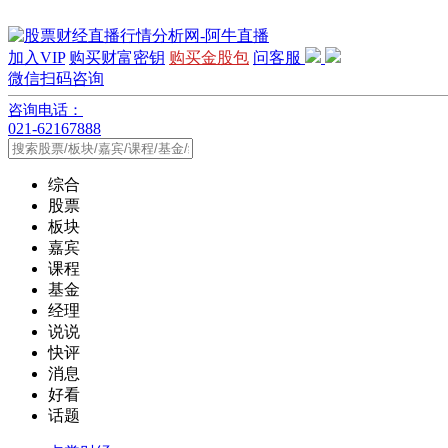
加入VIP
购买财富密钥
购买金股包
问客服
微信扫码咨询
咨询电话：
021-62167888
综合
股票
板块
嘉宾
课程
基金
经理
说说
快评
消息
好看
话题