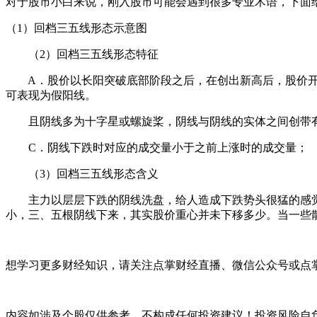
对于股市小白来说，刚入股市可能会遇到很多专业术语，下面
（1）回档三五线形态示意图
（2）回档三五线形态特征
A．股价以长阳突破底部阶段之后，在创出新高后，股价开始
可表现为假阳线。
且阴线多为十字星或螺旋桨，阴线与阴线的实体之间创带
C．阴线下跌时对应的成交量小于之前上涨时的成交量；
（3）回档三五线形态含义
主力以层层下跌的阴线洗盘，给人造成下跌势头很猛的感觉
小，三、五根阴线下来，其实股价重心并未下移多少。当一些
想学习更多财经知识，请关注点掌财经直播、微信公众号或点掌
内容如涉及个股仅供参考，不构成任何投资建议！投资风险自