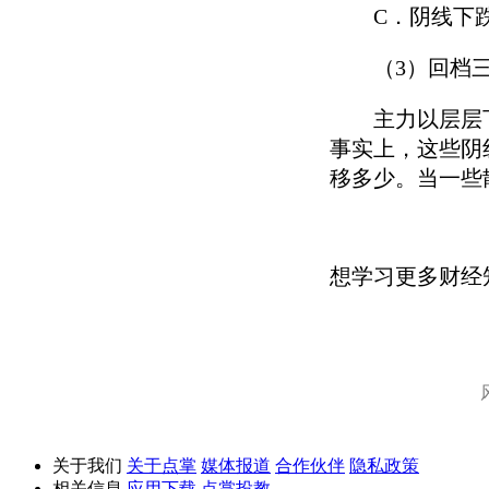
C．阴线下跌
（3）回档三
主力以层层下跌
事实上，这些阴
移多少。当一些
想学习更多财经
关于我们
关于点掌
媒体报道
合作伙伴
隐私政策
相关信息
应用下载
点掌投教