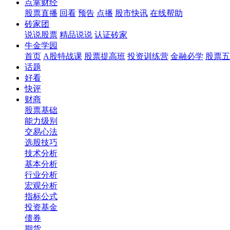
点掌财经
股票直播
回看
预告
点播
股市快讯
在线帮助
砖家团
说说股票
精品说说
认证砖家
牛金学园
首页
A股特战课
股票提高班
投资训练营
金融必学
股票五
话题
好看
快评
财商
股票基础
能力级别
交易心法
选股技巧
技术分析
基本分析
行业分析
宏观分析
指标公式
投资基金
债券
期货