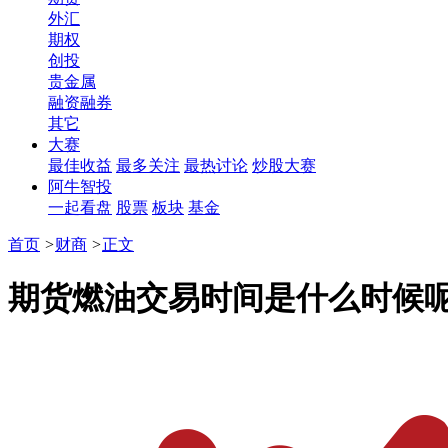
外汇
期权
创投
贵金属
融资融券
其它
大赛
最佳收益
最多关注
最热讨论
炒股大赛
阿牛智投
一起看盘
股票
板块
基金
首页
>
财商
>
正文
期货燃油交易时间是什么时候呢