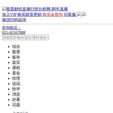
加入VIP
购买财富密钥
购买金股包
问客服
微信扫码咨询
咨询电话：
021-62167888
综合
股票
板块
嘉宾
课程
基金
经理
说说
快评
消息
好看
话题