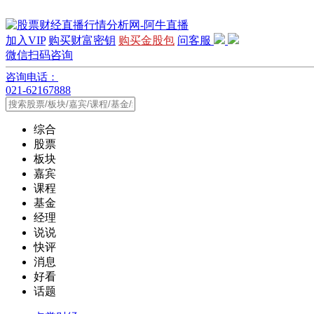
加入VIP
购买财富密钥
购买金股包
问客服
微信扫码咨询
咨询电话：
021-62167888
综合
股票
板块
嘉宾
课程
基金
经理
说说
快评
消息
好看
话题