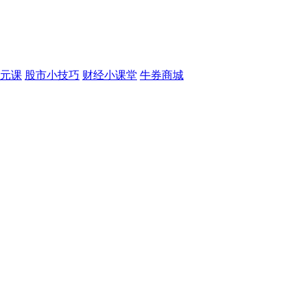
元课
股市小技巧
财经小课堂
牛券商城