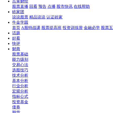
点掌财经
股票直播
回看
预告
点播
股市快讯
在线帮助
砖家团
说说股票
精品说说
认证砖家
牛金学园
首页
A股特战课
股票提高班
投资训练营
金融必学
股票五
话题
好看
快评
财商
股票基础
能力级别
交易心法
选股技巧
技术分析
基本分析
行业分析
宏观分析
指标公式
投资基金
债券
期货