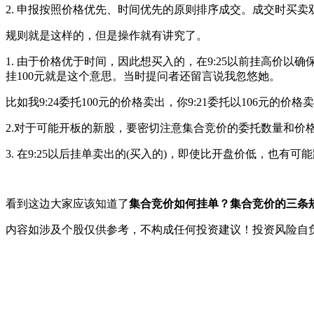
2. 申报按照价格优先、时间优先的原则排序成交。成交时买
规则就是这样的，但是操作就有讲究了。
1. 由于价格优于时间，因此想买入的，在9:25以前挂高价
挂100元就是这个意思。当时提问者还留言说我忽悠她。
比如我9:24委托100元的价格卖出，你9:21委托以106元
2.对于可能开板的新股，要密切注意集合竞价的委托数量和价
3. 在9:25以后挂单卖出的(买入的)，即使比开盘价低，也有可
看到这边大家应该知道了
集合竞价如何挂单？集合竞价的三条
内容如涉及个股仅供参考，不构成任何投资建议！投资风险自