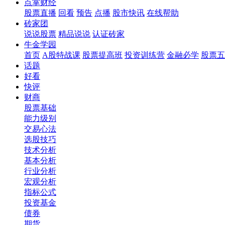
点掌财经
股票直播
回看
预告
点播
股市快讯
在线帮助
砖家团
说说股票
精品说说
认证砖家
牛金学园
首页
A股特战课
股票提高班
投资训练营
金融必学
股票五
话题
好看
快评
财商
股票基础
能力级别
交易心法
选股技巧
技术分析
基本分析
行业分析
宏观分析
指标公式
投资基金
债券
期货