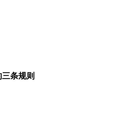
的三条规则