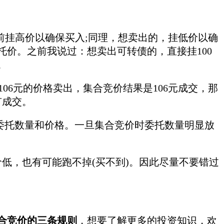
5以前挂高价以确保买入;同理，想卖出的，挂低价以确
价。之前我说过：想卖出可转债的，直接挂100
。
托以106元的价格卖出，集合竞价结果是106元成交，那
有成交。
的委托数量和价格。一旦集合竞价时委托数量明显放
开盘价低，也有可能跑不掉(买不到)。因此尽量不要错过
合竞价的三条规则
，想要了解更多的投资知识，欢