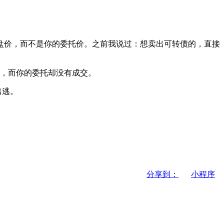
是开盘价，而不是你的委托价。之前我说过：想卖出可转债的，直接
掉了，而你的委托却没有成交。
出逃。
分享到：
小程序