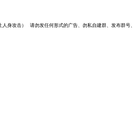
止人身攻击）
请勿发任何形式的广告、勿私自建群、发布群号、