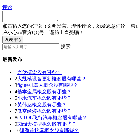
评论
点击输入您的评论（文明发言、理性评论，勿发恶意评论，禁
户小心非官方QQ号，谨防上当受骗！
发表评论
搜索
最新发布
1
光伏概念股有哪些？
2
大规模设备更新概念股有哪些？
3
figure机器人概念股有哪些？
4
基本金属概念股有哪些？
5
小米汽车概念股有哪些？
6
英伟达概念股有哪些？
7
低空经济概念股有哪些？
8
eVTOL飞行汽车概念股有哪些？
9
Kimi大模型概念股有哪些？
10
铜缆连接器概念股有哪些？