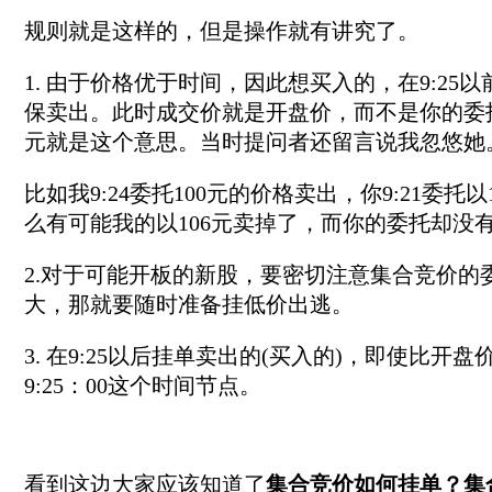
规则就是这样的，但是操作就有讲究了。
1. 由于价格优于时间，因此想买入的，在9:2
保卖出。此时成交价就是开盘价，而不是你的委托
元就是这个意思。当时提问者还留言说我忽悠她
比如我9:24委托100元的价格卖出，你9:21委
么有可能我的以106元卖掉了，而你的委托却没
2.对于可能开板的新股，要密切注意集合竞价
大，那就要随时准备挂低价出逃。
3. 在9:25以后挂单卖出的(买入的)，即使比
9:25：00这个时间节点。
看到这边大家应该知道了
集合竞价如何挂单？集