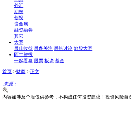
外汇
期权
创投
贵金属
融资融券
其它
大赛
最佳收益
最多关注
最热讨论
炒股大赛
阿牛智投
一起看盘
股票
板块
基金
首页
>
财商
>
正文
来源：
内容如涉及个股仅供参考，不构成任何投资建议！投资风险自