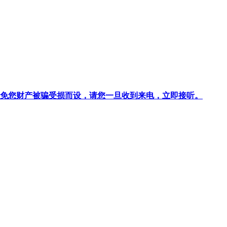
针对避免您财产被骗受损而设，请您一旦收到来电，立即接听。