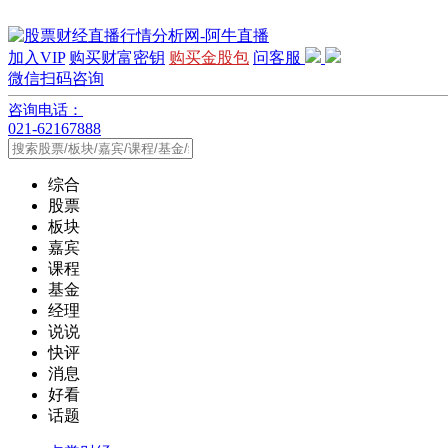
加入VIP
购买财富密钥
购买金股包
问客服
微信扫码咨询
咨询电话：
021-62167888
综合
股票
板块
嘉宾
课程
基金
经理
说说
快评
消息
好看
话题