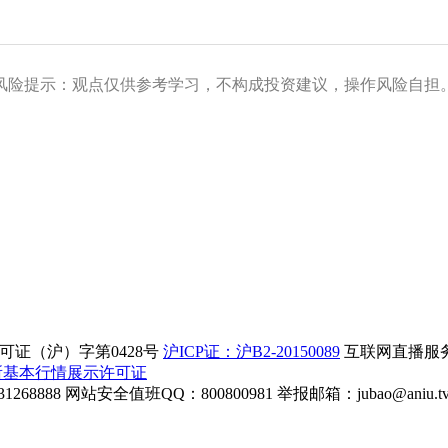
风险提示：观点仅供参考学习，不构成投资建议，操作风险自担
证（沪）字第0428号
沪ICP证：沪B2-20150089
互联网直播服务企
所基本行情展示许可证
268888
网站安全值班QQ：800800981
举报邮箱：
jubao@aniu.t