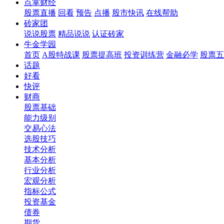
点掌财经
股票直播
回看
预告
点播
股市快讯
在线帮助
砖家团
说说股票
精品说说
认证砖家
牛金学园
首页
A股特战课
股票提高班
投资训练营
金融必学
股票五
话题
好看
快评
财商
股票基础
能力级别
交易心法
选股技巧
技术分析
基本分析
行业分析
宏观分析
指标公式
投资基金
债券
期货