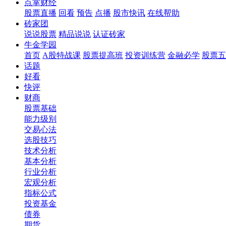
点掌财经
股票直播
回看
预告
点播
股市快讯
在线帮助
砖家团
说说股票
精品说说
认证砖家
牛金学园
首页
A股特战课
股票提高班
投资训练营
金融必学
股票五
话题
好看
快评
财商
股票基础
能力级别
交易心法
选股技巧
技术分析
基本分析
行业分析
宏观分析
指标公式
投资基金
债券
期货