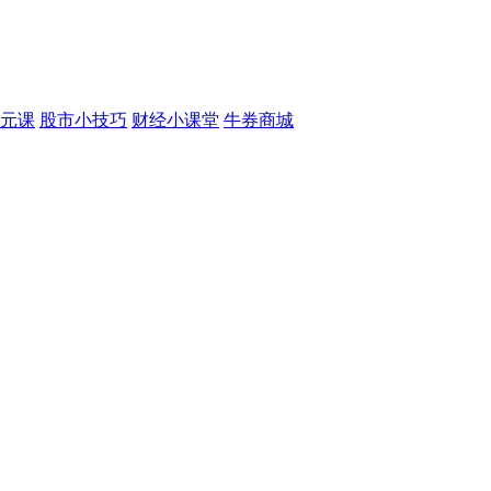
元课
股市小技巧
财经小课堂
牛券商城