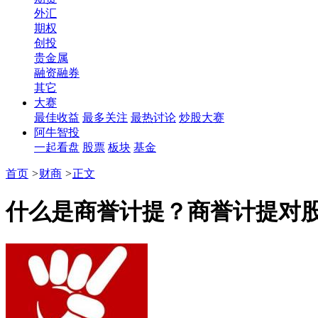
外汇
期权
创投
贵金属
融资融券
其它
大赛
最佳收益
最多关注
最热讨论
炒股大赛
阿牛智投
一起看盘
股票
板块
基金
首页
>
财商
>
正文
什么是商誉计提？商誉计提对