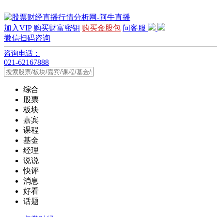
加入VIP
购买财富密钥
购买金股包
问客服
微信扫码咨询
咨询电话：
021-62167888
综合
股票
板块
嘉宾
课程
基金
经理
说说
快评
消息
好看
话题