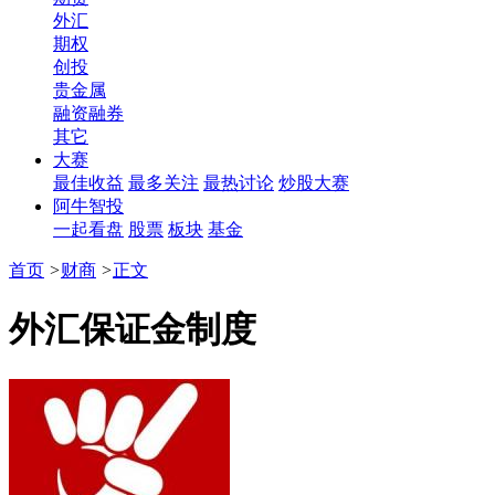
外汇
期权
创投
贵金属
融资融券
其它
大赛
最佳收益
最多关注
最热讨论
炒股大赛
阿牛智投
一起看盘
股票
板块
基金
首页
>
财商
>
正文
​外汇保证金制度