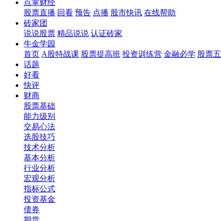
点掌财经
股票直播
回看
预告
点播
股市快讯
在线帮助
砖家团
说说股票
精品说说
认证砖家
牛金学园
首页
A股特战课
股票提高班
投资训练营
金融必学
股票五
话题
好看
快评
财商
股票基础
能力级别
交易心法
选股技巧
技术分析
基本分析
行业分析
宏观分析
指标公式
投资基金
债券
期货