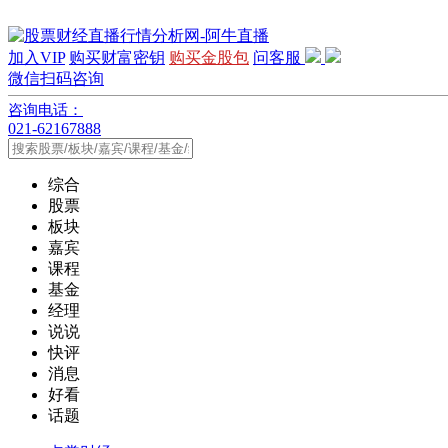
加入VIP
购买财富密钥
购买金股包
问客服
微信扫码咨询
咨询电话：
021-62167888
综合
股票
板块
嘉宾
课程
基金
经理
说说
快评
消息
好看
话题