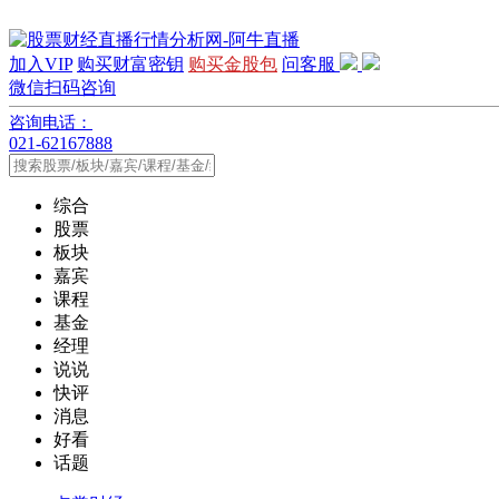
加入VIP
购买财富密钥
购买金股包
问客服
微信扫码咨询
咨询电话：
021-62167888
综合
股票
板块
嘉宾
课程
基金
经理
说说
快评
消息
好看
话题