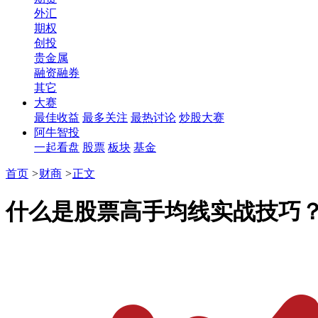
外汇
期权
创投
贵金属
融资融券
其它
大赛
最佳收益
最多关注
最热讨论
炒股大赛
阿牛智投
一起看盘
股票
板块
基金
首页
>
财商
>
正文
什么是股票高手均线实战技巧