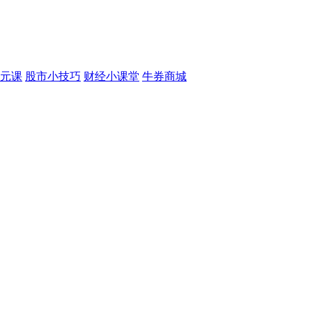
元课
股市小技巧
财经小课堂
牛券商城