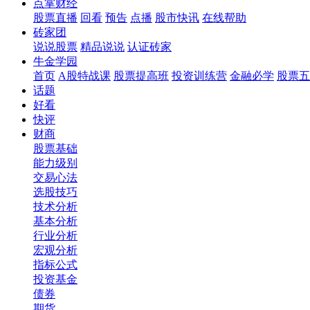
点掌财经
股票直播
回看
预告
点播
股市快讯
在线帮助
砖家团
说说股票
精品说说
认证砖家
牛金学园
首页
A股特战课
股票提高班
投资训练营
金融必学
股票五
话题
好看
快评
财商
股票基础
能力级别
交易心法
选股技巧
技术分析
基本分析
行业分析
宏观分析
指标公式
投资基金
债券
期货