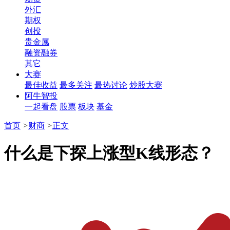
外汇
期权
创投
贵金属
融资融券
其它
大赛
最佳收益
最多关注
最热讨论
炒股大赛
阿牛智投
一起看盘
股票
板块
基金
首页
>
财商
>
正文
什么是下探上涨型K线形态？