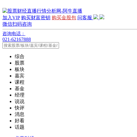
加入VIP
购买财富密钥
购买金股包
问客服
微信扫码咨询
咨询电话：
021-62167888
综合
股票
板块
嘉宾
课程
基金
经理
说说
快评
消息
好看
话题