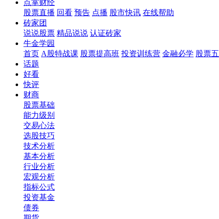
点掌财经
股票直播
回看
预告
点播
股市快讯
在线帮助
砖家团
说说股票
精品说说
认证砖家
牛金学园
首页
A股特战课
股票提高班
投资训练营
金融必学
股票五
话题
好看
快评
财商
股票基础
能力级别
交易心法
选股技巧
技术分析
基本分析
行业分析
宏观分析
指标公式
投资基金
债券
期货