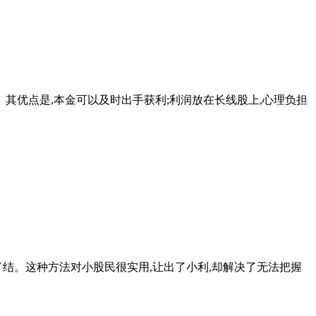
其优点是,本金可以及时出手获利;利润放在长线股上,心理负担
。这种方法对小股民很实用,让出了小利,却解决了无法把握