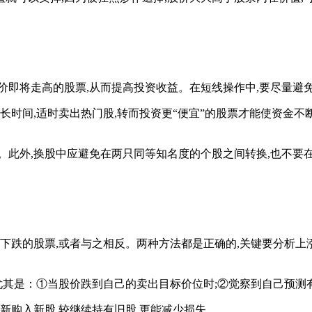
即将走高的股票,从而提高投资收益。在短线操作中,要尽量避
时间,适时卖出热门股,转而投资更“便宜”的股票才能使资金不断
外,换股中应避免在两只同等知名度的个股之间转换,也不要在
跌的股票,或者与之相反。两种方法都是正确的,关键要分析上涨
其是：①当股价跌到自己的卖出目标价位时;②觉察到自己预测
购入新股,较继续持有旧股,更能减少损失。