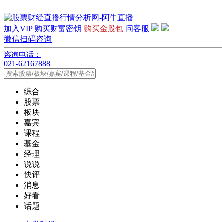
加入VIP
购买财富密钥
购买金股包
问客服
微信扫码咨询
咨询电话：
021-62167888
综合
股票
板块
嘉宾
课程
基金
经理
说说
快评
消息
好看
话题