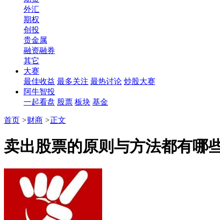
外汇
期权
创投
贵金属
融资融券
其它
大赛
最佳收益
最多关注
最热讨论
炒股大赛
阿牛智投
一起看盘
股票
板块
基金
首页
>
财商
>
正文
卖出股票的原则与方法都有哪