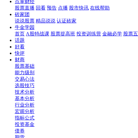
点掌财经
股票直播
回看
预告
点播
股市快讯
在线帮助
砖家团
说说股票
精品说说
认证砖家
牛金学园
首页
A股特战课
股票提高班
投资训练营
金融必学
股票五
话题
好看
快评
财商
股票基础
能力级别
交易心法
选股技巧
技术分析
基本分析
行业分析
宏观分析
指标公式
投资基金
债券
期货