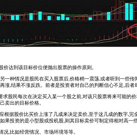
股价达到该目标价位便抛出股票的操作原则。
一种情况是股民在买入股票后,价格稍一震荡,或者听到一些传闻
价再涨,结果不涨反跌。前者是投资者对自己的判断信心不足,后者
求股民每次在决定买入某一个股之前,对该只股票将来可能的价格
自己卖出的目标价格。
应根据股价比买价上涨了几成来决定卖价,至于这几成的数字,完
而如果投资的是小型股或投机股,则其目标卖价可制定得相对高一
况,比如经营情况、市场环境等等。