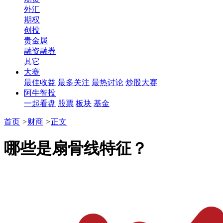
外汇
期权
创投
贵金属
融资融券
其它
大赛
最佳收益
最多关注
最热讨论
炒股大赛
阿牛智投
一起看盘
股票
板块
基金
首页
>
财商
>
正文
哪些是扇骨线特征？