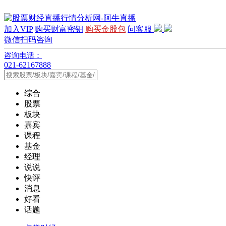
加入VIP
购买财富密钥
购买金股包
问客服
微信扫码咨询
咨询电话：
021-62167888
综合
股票
板块
嘉宾
课程
基金
经理
说说
快评
消息
好看
话题