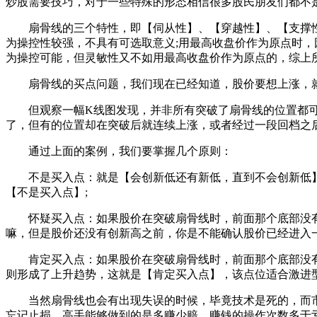
炒股需要技巧，对于一些特殊的形态相信很多股民朋友们都不
扇骨线的三个特性，即【伺从性】、【穿越性】、【支撑性
为操控性较强，不具有可选取意义;用最高收盘价作为原点时，
为操控可能，但灵敏性又不如用最高收盘价作为原点的，综上
扇骨线的买点问题，我们现在已经知道，股价要想上涨，就必
但观察一幅K线图发现，并非所有突破了扇骨线的位置都可
了，但有的位置却在突破后就连续上涨，或者经过一段回档之
通过上面的案例，我们要掌握几个原则：
不是买入点：就是【会创新低还有新低，直到不会创新低】
【不是买入点】;
怀疑买入点：如果股价在突破扇骨线时，前面那个底部没有
嘛，但是股价还没有创新高之前，你是不能确认股价已经进入
肯定买入点：如果股价在突破扇骨线时，前面那个底部没有
则形成了上升趋势，这就是【肯定买入点】，该点位适合激进
当然扇骨线也会有出现失误的时候，毕竟技术是死的，而市
忘记止损。高手能够做到的是多赚少赔，赚钱的操作次数多于