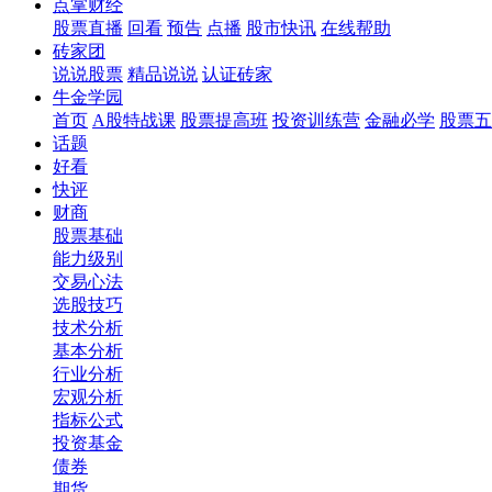
点掌财经
股票直播
回看
预告
点播
股市快讯
在线帮助
砖家团
说说股票
精品说说
认证砖家
牛金学园
首页
A股特战课
股票提高班
投资训练营
金融必学
股票五
话题
好看
快评
财商
股票基础
能力级别
交易心法
选股技巧
技术分析
基本分析
行业分析
宏观分析
指标公式
投资基金
债券
期货