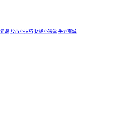
元课
股市小技巧
财经小课堂
牛券商城