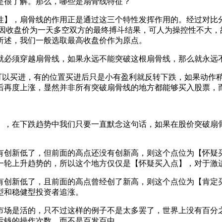
是很了解。那么，哪些是扇骨线特征？
】，扇骨线的作用正是通过这三个特性发挥作用的。经过对比分
因收盘价为一天多空双方的最终搏斗结果，可人为操控性不大，
所述，我们一般选取最高收盘价作为原点。
须穿越扇骨线，如果永远不能突破这根扇骨线，那么就永远不
以买进，有的位置买进后只是小有盈利就反转下跌，如果动作稍
后再度上涨，显然并非所有突破扇骨线的地方都能够买入股票，
，在下跌趋势中我们只要一直默念这句话，如果在股价突破扇骨
创新低了，但前面的高点还没有创新高，则这个点位为【怀疑买
一轮上升趋势的，所以这个地方仅仅是【怀疑买入点】，对于激进
创新低了，且前面的高点曾经创了新高，则这个点位为【肯定买
型和稳健型投资者追涨。
场是活的，只不过这样的例子不是太多罢了，世界上没有百分之
亏钱的操作次数，而不是百发百中。