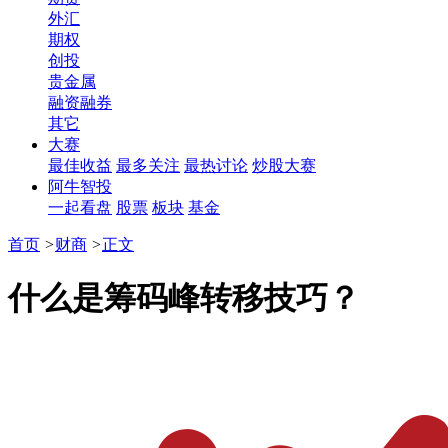
外汇
期权
创投
贵金属
融资融券
其它
大赛
最佳收益
最多关注
最热讨论
炒股大赛
阿牛智投
一起看盘
股票
板块
基金
首页
>
财商
>
正文
什么是筹码峰转移技巧？