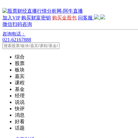
加入VIP
购买财富密钥
购买金股包
问客服
微信扫码咨询
咨询电话：
021-62167888
综合
股票
板块
嘉宾
课程
基金
经理
说说
快评
消息
好看
话题