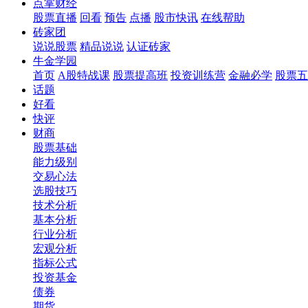
点掌财经
股票直播
回看
预告
点播
股市快讯
在线帮助
砖家团
说说股票
精品说说
认证砖家
牛金学园
首页
A股特战课
股票提高班
投资训练营
金融必学
股票五
话题
好看
快评
财商
股票基础
能力级别
交易心法
选股技巧
技术分析
基本分析
行业分析
宏观分析
指标公式
投资基金
债券
期货