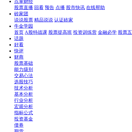
点掌财经
股票直播
回看
预告
点播
股市快讯
在线帮助
砖家团
说说股票
精品说说
认证砖家
牛金学园
首页
A股特战课
股票提高班
投资训练营
金融必学
股票五
话题
好看
快评
财商
股票基础
能力级别
交易心法
选股技巧
技术分析
基本分析
行业分析
宏观分析
指标公式
投资基金
债券
期货