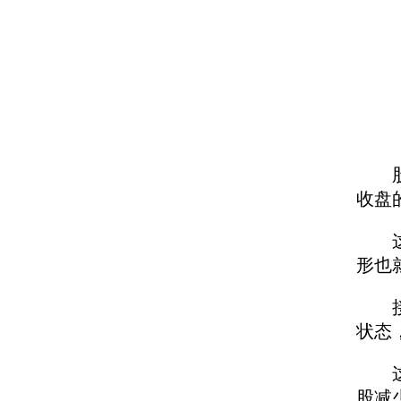
股民
收盘
这种
形也
接下
状态
这种
股减