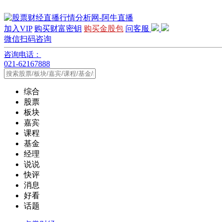
加入VIP
购买财富密钥
购买金股包
问客服
微信扫码咨询
咨询电话：
021-62167888
综合
股票
板块
嘉宾
课程
基金
经理
说说
快评
消息
好看
话题