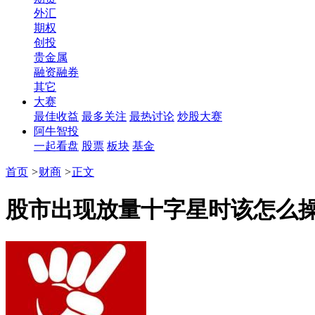
外汇
期权
创投
贵金属
融资融券
其它
大赛
最佳收益
最多关注
最热讨论
炒股大赛
阿牛智投
一起看盘
股票
板块
基金
首页
>
财商
>
正文
股市出现放量十字星时该怎么