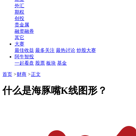
外汇
期权
创投
贵金属
融资融券
其它
大赛
最佳收益
最多关注
最热讨论
炒股大赛
阿牛智投
一起看盘
股票
板块
基金
首页
>
财商
>
正文
什么是海豚嘴K线图形？