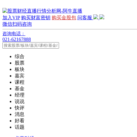
加入VIP
购买财富密钥
购买金股包
问客服
微信扫码咨询
咨询电话：
021-62167888
综合
股票
板块
嘉宾
课程
基金
经理
说说
快评
消息
好看
话题