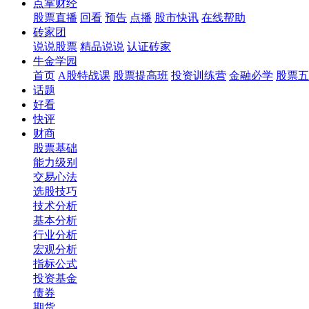
点掌财经
股票直播
回看
预告
点播
股市快讯
在线帮助
砖家团
说说股票
精品说说
认证砖家
牛金学园
首页
A股特战课
股票提高班
投资训练营
金融必学
股票五
话题
好看
快评
财商
股票基础
能力级别
交易心法
选股技巧
技术分析
基本分析
行业分析
宏观分析
指标公式
投资基金
债券
期货