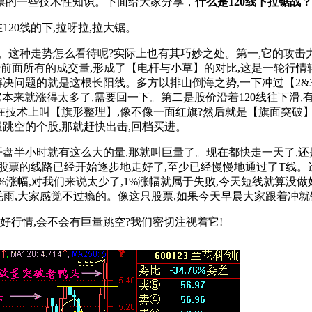
票的一些技术性知识。下面给大家分享，
什么是120线下拉锯战？
120线的下,拉呀拉,拉大锯。
种走势怎么看待呢?实际上也有其巧妙之处。第一,它的攻击力度大
,大于前面所有的成交量,形成了【电杆与小草】的对比,这是一轮行
解决问题的就是这根长阳线。多方以排山倒海之势,一下冲过【2&3
本来就涨得太多了,需要回一下。第二是股价沿着120线往下滑,
在技术上叫【旗形整理】,像不像一面红旗?然后就是【旗面突破】
量跳空的个股,那就赶快出击,回档买进。
盘半小时就有这么大的量,那就叫巨量了。现在都快走一天了,还是
票的线路已经开始逐步地走好了,至少已经慢慢地通过了T线。遗
%涨幅,对我们来说太少了,1%涨幅就属于失败,今天短线就算没做
毛雨,大家感觉不过瘾的。像这只股票,如果今天早晨大家跟着冲就
行情,会不会有巨量跳空?我们密切注视着它!