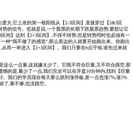
,它上攻的第一根阳线从【2-3区间】直接穿过【2&3区
情转势的信号。也就是说,一个股票的长期下跌股票趋势,要想让它
区间】达到【2+3区间】,不得不转势,但是转势同时也必须有一
有一种“我不做了的感觉”,那么里边的人就要开始跑出来。你跑出
,从而一举进入【2+3区间】。我们只要在b点守候,谁先过来就
这么一点量,这就嫌太少了。它既不符合巨量,又不符合跳空,那
憾的是,量少了一点,我们完全可以在开盘10分钟内,找到【巨量
好。我们的学员现在每天要么抓到涨停板,差一点也涨7%,涨5%
错了,量不够,也没跳空。