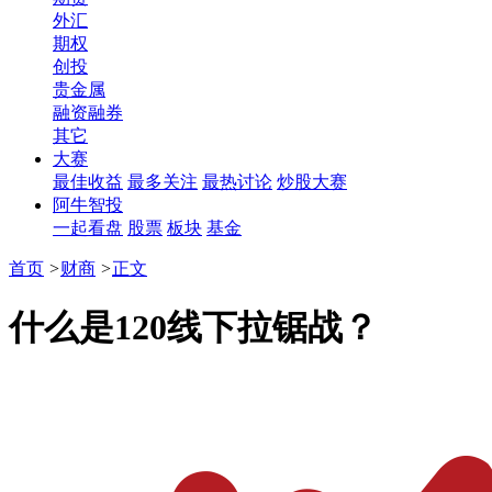
外汇
期权
创投
贵金属
融资融券
其它
大赛
最佳收益
最多关注
最热讨论
炒股大赛
阿牛智投
一起看盘
股票
板块
基金
首页
>
财商
>
正文
什么是120线下拉锯战？