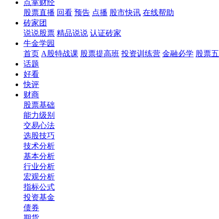
点掌财经
股票直播
回看
预告
点播
股市快讯
在线帮助
砖家团
说说股票
精品说说
认证砖家
牛金学园
首页
A股特战课
股票提高班
投资训练营
金融必学
股票五
话题
好看
快评
财商
股票基础
能力级别
交易心法
选股技巧
技术分析
基本分析
行业分析
宏观分析
指标公式
投资基金
债券
期货