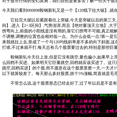
对于股市行情的变幻莫测，我们自然是要多去了解一些关于股
今天我们看到000898鞍钢新轧又是一个【120线下拉大锯】,就在
它拉完大据以后紧跟着往上突破,今天是突破以后的第三天。这
间】,进入【2+3区间】,气势澎湃,而且【绝对量顶天立地】
拐弯向上,前面的小阳线是没有用的,靠它们拐弯不可能,真正能
个调整,调整的位置也会相对低一点。为什么会低一点?第一是它
来我就拉上去,形成了一个与120均线斜率差不多的向下斜面,这
打谁,不过来就不打,每天总有几个股票要过去的,特别是那些巨
鞍钢新轧今天往上攻,但是它没有跳空,量也偏小,如果早上开
么回档不买进。如果明天它巨量跳空,回档就应该买进了。这只股
跳空,回档买进】的个股,而不愿意在这个股票里窝一天,一天才1
以下就算较差了。每天那么多好股票,抓个5%涨幅,简直就是毛
不管怎么说,这个股票形态已经走好了,过了年以后是不是有好