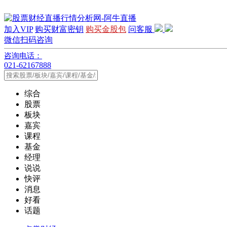
加入VIP
购买财富密钥
购买金股包
问客服
微信扫码咨询
咨询电话：
021-62167888
综合
股票
板块
嘉宾
课程
基金
经理
说说
快评
消息
好看
话题