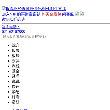
加入VIP
购买财富密钥
购买金股包
问客服
微信扫码咨询
咨询电话：
021-62167888
综合
股票
板块
嘉宾
课程
基金
经理
说说
快评
消息
好看
话题