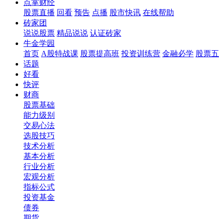
点掌财经
股票直播
回看
预告
点播
股市快讯
在线帮助
砖家团
说说股票
精品说说
认证砖家
牛金学园
首页
A股特战课
股票提高班
投资训练营
金融必学
股票五
话题
好看
快评
财商
股票基础
能力级别
交易心法
选股技巧
技术分析
基本分析
行业分析
宏观分析
指标公式
投资基金
债券
期货