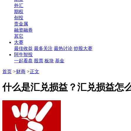
外汇
期权
创投
贵金属
融资融券
其它
大赛
最佳收益
最多关注
最热讨论
炒股大赛
阿牛智投
一起看盘
股票
板块
基金
首页
>
财商
>
正文
什么是汇兑损益？汇兑损益怎