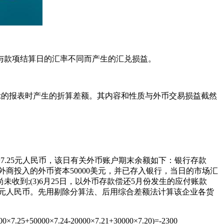
款项结算日的汇率不同而产生的汇兑损益。
的报表时产生的折算差额。其内容和性质与外币交易损益截然
7.25元人民币，该日有关外币账户期末余额如下：银行存款
收到某外商投入的外币资本50000美元，并已存入银行，当日的市场汇
项尚未收到;(3)6月25日，以外币存款偿还5月份发生的应付账款
元=7.20元人民币。先用剔除分算法、后用综合差额法计算该企业各货
25+50000×7.24-20000×7.21+30000×7.20)=-2300