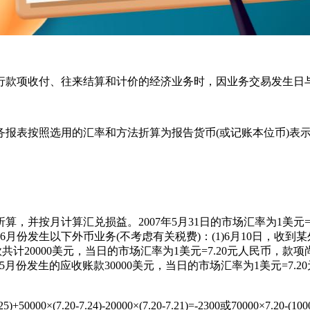
款项收付、往来结算和计价的经济业务时，因业务交易发生日与
表按照选用的汇率和方法折算为报告货币(或记账本位币)表示
按月计算汇兑损益。2007年5月31日的市场汇率为1美元=
该企业6月份发生以下外币业务(不考虑有关税费)：(1)6月10日，
价款共计20000美元，当日的市场汇率为1美元=7.20元人民币，款
30，收到5月份发生的应收账款30000美元，当日的市场汇率为1美
0-7.24)-20000×(7.20-7.21)=-2300或70000×7.20-(10000×7.